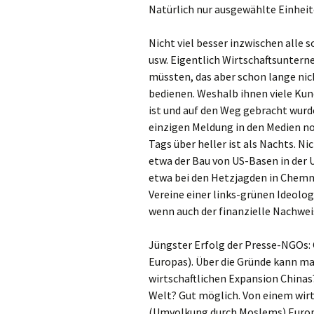
Natürlich nur ausgewählte Einheite
Nicht viel besser inzwischen alle 
usw. Eigentlich Wirtschaftsuntern
müssten, das aber schon lange nic
bedienen. Weshalb ihnen viele Ku
ist und auf den Weg gebracht wurde
einzigen Meldung in den Medien no
Tags über heller ist als Nachts. Nic
etwa der Bau von US-Basen in der 
etwa bei den Hetzjagden in Chemn
Vereine einer links-grünen Ideolog
wenn auch der finanzielle Nachweis
Jüngster Erfolg der Presse-NGOs: 
Europas). Über die Gründe kann ma
wirtschaftlichen Expansion Chinas
Welt? Gut möglich. Von einem wirt
(Umvolkung durch Moslems) Europa 