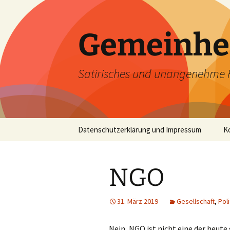
Zum
Inhalt
springen
Gemeinhe
Satirisches und unangenehme 
Datenschutzerklärung und Impressum
K
NGO
31. März 2019
Gesellschaft
,
Poli
Nein, NGO ist nicht eine der heut