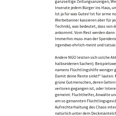
ganzseitige Zeitungsanzeigen, We
Inserate jedem Bürger ins Haus, un
Ist ja für was Gutes! Ist für arme
Werbebanner kassieren aber für jed
Technik), was bedeutet, dass von de
ankommt. Vom Rest werden dann no
Immerhin muss man der Spendenindu
irgendwo ehrlich meint und tatsäc
Andere NGO leisten sich solche Ak
halbseidenen Sachen). Beispiels
namens Flüchtlingshilfe weniger g
Damit deine Rente sinkt!“ lauten.
grüne Gutmenschen, deren Gehirn 
verloren gegangen ist, oder Inter
gemeint. Fluchthelfer, Anwälte u
am so genannten Flüchtlingsgeschä
Aufrechterhaltung des Chaos intere
natürlich unter dem Deckmäntelch