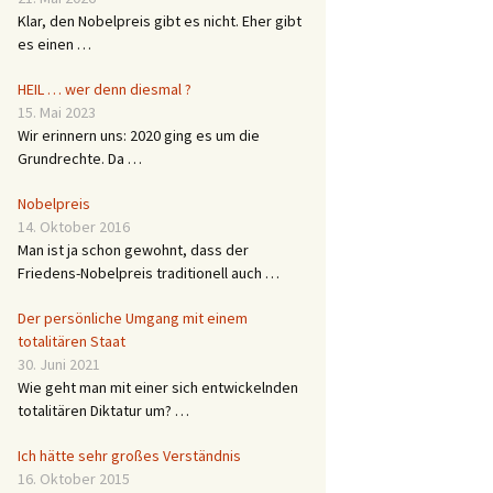
Klar, den Nobelpreis gibt es nicht. Eher gibt
es einen …
HEIL … wer denn diesmal ?
15. Mai 2023
Wir erinnern uns: 2020 ging es um die
Grundrechte. Da …
Nobelpreis
14. Oktober 2016
Man ist ja schon gewohnt, dass der
Friedens-Nobelpreis traditionell auch …
Der persönliche Umgang mit einem
totalitären Staat
30. Juni 2021
Wie geht man mit einer sich entwickelnden
totalitären Diktatur um? …
Ich hätte sehr großes Verständnis
16. Oktober 2015