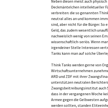
Neben diesen meist auch physisch 
Deckmäntelchen intellektueller Fä
verbreiten: die so genannten Think
neutral alles an und kommen immer
sind, aber nicht für die Bürger. So
Geld, das zudem wesentlich unauffä
nachweislich wenig von seinen Em
wissenschaftlich-seriös. Wenn ma
irgendeiner Stelle Interessen ver
Tanks kann man auf solche Überle
Think Tanks werden gerne von Organ
Wirtschaftsunternehmen zunehmen
ARD und ZDF mit ihrer Zwangsfinan
unterstützen neutralen Berichter
Zwangsbeitreibungsinstitut auch Se
dass in der vergangenen Woche kei
Armee gegen die Gelbwesten aufgeb
werden sollten, standen Eliteeinh