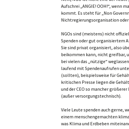
Aufschrei „ANGIE! OOH!“, wenn m
kommt. Es steht für „Non Govern
Nichtregierungsorganisation oder 
NGOs sind (meistens) nicht offizie
Spenden oder gut organisiertem A
Sie sind privat organisiert, also 
beikommen kann, nicht greifbar, 
bei vielen das „nützige“ weglassen
laufend mit Spendenaufrufen unt
(sollten), beispielsweise für Gehä
kritischen Presse liegen die Gehält
und der CEO so mancher größerer
(außer versorgungstechnisch).
Viele Leute spenden auch gerne, we
einem menschengemachten klima
was Klima und Erdbeben miteinander