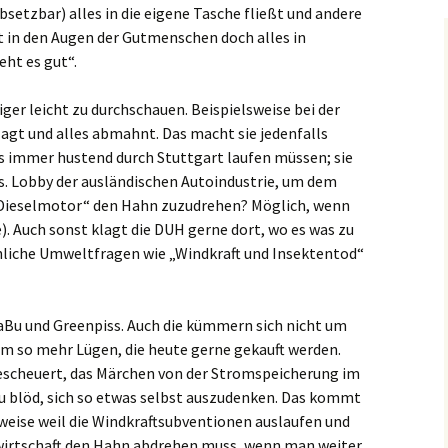
setzbar) alles in die eigene Tasche fließt und andere
 in den Augen der Gutmenschen doch alles in
ht es gut“.
iger leicht zu durchschauen. Beispielsweise bei der
lagt und alles abmahnt. Das macht sie jedenfalls
ns immer hustend durch Stuttgart laufen müssen; sie
es. Lobby der ausländischen Autoindustrie, um dem
„Dieselmotor“ den Hahn zuzudrehen? Möglich, wenn
. Auch sonst klagt die DUH gerne dort, wo es was zu
hliche Umweltfragen wie „Windkraft und Insektentod“
Bu und Greenpiss. Auch die kümmern sich nicht um
 um so mehr Lügen, die heute gerne gekauft werden.
escheuert, das Märchen von der Stromspeicherung im
u blöd, sich so etwas selbst auszudenken. Das kommt
eise weil die Windkraftsubventionen auslaufen und
wirtschaft den Hahn abdrehen muss, wenn man weiter