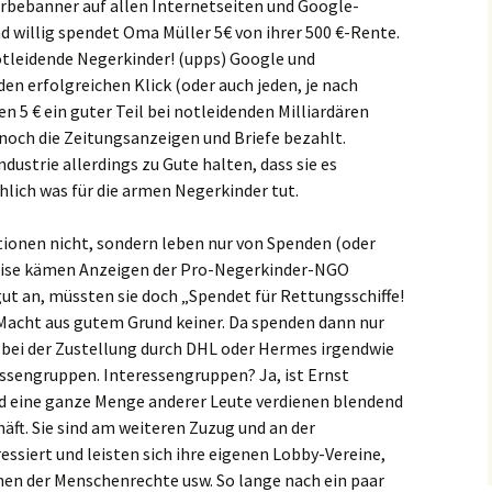
rbebanner auf allen Internetseiten und Google-
d willig spendet Oma Müller 5€ von ihrer 500 €-Rente.
 notleidende Negerkinder! (upps) Google und
en erfolgreichen Klick (oder auch jeden, je nach
n 5 € ein guter Teil bei notleidenden Milliardären
ch die Zeitungsanzeigen und Briefe bezahlt.
strie allerdings zu Gute halten, dass sie es
hlich was für die armen Negerkinder tut.
tionen nicht, sondern leben nur von Spenden (oder
weise kämen Anzeigen der Pro-Negerkinder-NGO
ut an, müssten sie doch „Spendet für Rettungsschiffe!
 Macht aus gutem Grund keiner. Da spenden dann nur
bei der Zustellung durch DHL oder Hermes irgendwie
essengruppen. Interessengruppen? Ja, ist Ernst
nd eine ganze Menge anderer Leute verdienen blendend
ft. Sie sind am weiteren Zuzug und an der
ssiert und leisten sich ihre eigenen Lobby-Vereine,
en der Menschenrechte usw. So lange nach ein paar