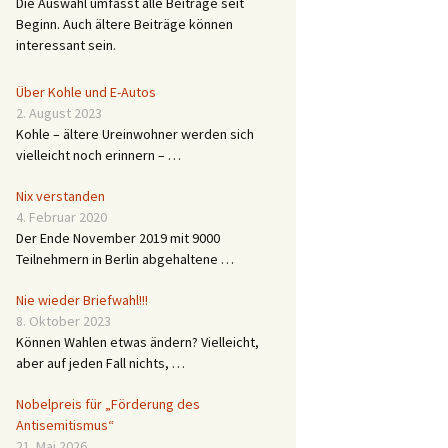
Die Auswahl umfasst alle Beiträge seit
Beginn. Auch ältere Beiträge können
interessant sein.
Über Kohle und E-Autos
2. August 2023
Kohle – ältere Ureinwohner werden sich
vielleicht noch erinnern – …
Nix verstanden
4. Februar 2020
Der Ende November 2019 mit 9000
Teilnehmern in Berlin abgehaltene …
Nie wieder Briefwahl!!!
8. Oktober 2023
Können Wahlen etwas ändern? Vielleicht,
aber auf jeden Fall nichts, …
Nobelpreis für „Förderung des
Antisemitismus“
21. Mai 2026