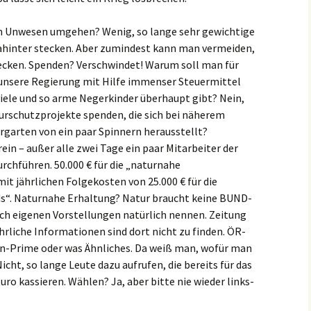
 Unwesen umgehen? Wenig, so lange sehr gewichtige
hinter stecken. Aber zumindest kann man vermeiden,
tecken. Spenden? Verschwindet! Warum soll man für
unsere Regierung mit Hilfe immenser Steuermittel
 viele und so arme Negerkinder überhaupt gibt? Nein,
urschutzprojekte spenden, die sich bei näherem
rgarten von ein paar Spinnern herausstellt?
in – außer alle zwei Tage ein paar Mitarbeiter der
rchführen. 50.000 € für die „naturnahe
it jährlichen Folgekosten von 25.000 € für die
s“. Naturnahe Erhaltung? Natur braucht keine BUND-
ach eigenen Vorstellungen natürlich nennen. Zeitung
rliche Informationen sind dort nicht zu finden. ÖR-
n-Prime oder was Ähnliches. Da weiß man, wofür man
cht, so lange Leute dazu aufrufen, die bereits für das
o kassieren. Wählen? Ja, aber bitte nie wieder links-