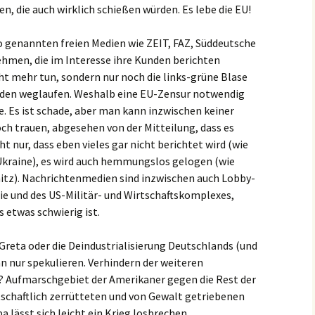
n, die auch wirklich schießen würden. Es lebe die EU!
so genannten freien Medien wie ZEIT, FAZ, Süddeutsche
ehmen, die im Interesse ihre Kunden berichten
ht mehr tun, sondern nur noch die links-grüne Blase
nden weglaufen. Weshalb eine EU-Zensur notwendig
. Es ist schade, aber man kann inzwischen keiner
ch trauen, abgesehen von der Mitteilung, dass es
ht nur, dass eben vieles gar nicht berichtet wird (wie
Ukraine), es wird auch hemmungslos gelogen (wie
itz). Nachrichtenmedien sind inzwischen auch Lobby-
ie und des US-Militär- und Wirtschaftskomplexes,
 etwas schwierig ist.
Greta oder die Deindustrialisierung Deutschlands (und
n nur spekulieren. Verhindern der weiteren
? Aufmarschgebiet der Amerikaner gegen die Rest der
schaftlich zerrütteten und von Gewalt getriebenen
lässt sich leicht ein Krieg losbrechen.