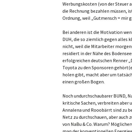
Werbungskosten (von der Steuer ab
die Rechnung bezahlen müssen, ist
Ordnung, weil „Gutmensch = mir ge
Bei anderen ist die Motivation wen
DUH, die so ziemlich gegen alles k
nicht, weil die Mitarbeiter morge
residiert in der Nähe des Bodense
erfolgreichen deutschen Renner 
Toyota zu den Sponsoren gehört(e)
holen gibt, macht aber um tatsäc
einen großen Bogen.
Noch undurchschaubarer BUND, Na
kritische Sachen, verbreiten aber
Annalena und Rooobärrt sind zu b
Netz zu durchschauen, aber auch z
von NaBu & Co. Warum? Möglicherw
man der konventionellen Energie