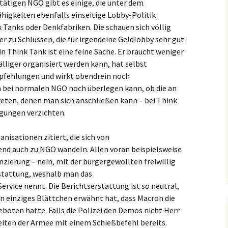
tätigen NGO gibt es einige, die unter dem
higkeiten ebenfalls einseitige Lobby-Politik
 Tanks oder Denkfabriken. Die schauen sich völlig
 zu Schlüssen, die für irgendeine Geldlobby sehr gut
 ein Think Tank ist eine feine Sache. Er braucht weniger
lliger organisiert werden kann, hat selbst
pfehlungen und wirkt obendrein noch
n bei normalen NGO noch überlegen kann, ob die an
treten, denen man sich anschließen kann – bei Think
gungen verzichten.
isationen zitiert, die sich von
d auch zu NGO wandeln. Allen voran beispielsweise
zierung – nein, mit der bürgergewollten freiwillig
stattung, weshalb man das
rvice nennt. Die Berichtserstattung ist so neutral,
n einziges Blättchen erwähnt hat, dass Macron die
oten hatte. Falls die Polizei den Demos nicht Herr
eiten der Armee mit einem Schießbefehl bereits.