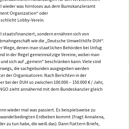
al wieder was hirnloses aus dem Bumskanzleramt
ment Organization“ oder
schlicht Lobby-Verein.
ll staatsfinanziert, sondern ernähren sich von
bmahngeschäft wie die „Deutsche Umwelthilfe DUH“.
über Wege, denen man staatlichen Behörden bei Unfug
und in der Regel gemeinnützige Vereine, wobei man
 und sich auf „gemein“ beschränken kann. Viele sind
erwegs, die sachgebunden ausgegeben werden
lter der Organisatoren. Nach Berichten in der
er bei der DUH so zwischen 100.000 – 150.000 € / Jahr,
 NGO zieht annähernd mit dem Bundeskanzler gleich
nn wieder mal was passiert. Es beispielsweise zu
wandelbedingten Erdbeben kommt (fragt Annalena,
 zu tun habe, die weiß das). Dann flattern Briefe,