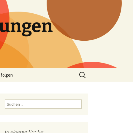
tungen
Suchen
 folgen
nach:
Suchen
nach:
In eigener Sache: