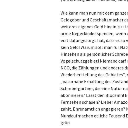
Wie kann man nun mit dem ganzen
Geldgeber und Geschäftsmacher da
weiteres eigenes Geld hinein zu s
arme Negerkinder spenden, wenn 
erst dafür gesorgt hat, dass es so
kein Geld! Warum soll man für Nat
Hinsehen als persönlicher Schrebe
Vogelschutzgebiet! Niemand darf re
NGO, die Zählungen und anderes du
Wiederherstellung des Gebietes“, m
„naturnahe Erhaltung des Zustand
Schrebergärtner, die eine Natur n
abonnieren? Lasst den Blödsinn! Eh
Fernsehen schauen? Lieber Amazo
zahlt. Ehrenamtlich engagieren? Ni
Mundaufmachen etliche Tausend Eur
grün.