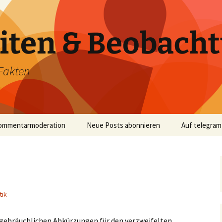
iten & Beobach
Fakten
ommentarmoderation
Neue Posts abonnieren
Auf telegram
tik
e gebräuchlichen Abkürzungen für den verzweifelten