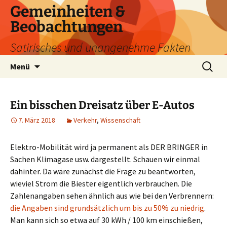
Zum
Gemeinheiten &
Inhalt
Beobachtungen
springen
Satirisches und unangenehme Fakten
Suchen
Menü
nach:
Ein bisschen Dreisatz über E-Autos
7. März 2018
Verkehr
,
Wissenschaft
Elektro-Mobilität wird ja permanent als DER BRINGER in
Sachen Klimagase usw. dargestellt. Schauen wir einmal
dahinter. Da wäre zunächst die Frage zu beantworten,
wieviel Strom die Biester eigentlich verbrauchen. Die
Zahlenangaben sehen ähnlich aus wie bei den Verbrennern:
die Angaben sind grundsätzlich um bis zu 50% zu niedrig
.
Man kann sich so etwa auf 30 kWh / 100 km einschießen,