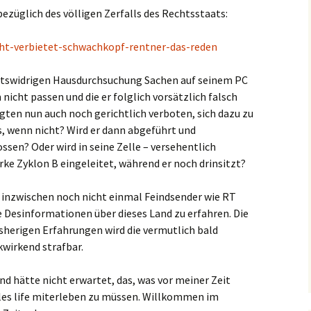
ezüglich des völligen Zerfalls des Rechtsstaats:
icht-verbietet-schwachkopf-rentner-das-reden
chtswidrigen Hausdurchsuchung Sachen auf seinem PC
icht passen und die er folglich vorsätzlich falsch
gten nun auch noch gerichtlich verboten, sich dazu zu
s, wenn nicht? Wird er dann abgeführt und
ossen? Oder wird in seine Zelle – versehentlich
ke Zyklon B eingeleitet, während er noch drinsitzt?
t inzwischen noch nicht einmal Feindsender wie RT
 Desinformationen über dieses Land zu erfahren. Die
sherigen Erfahrungen wird die vermutlich bald
kwirkend strafbar.
nd hätte nicht erwartet, das, was vor meiner Zeit
les life miterleben zu müssen. Willkommen im