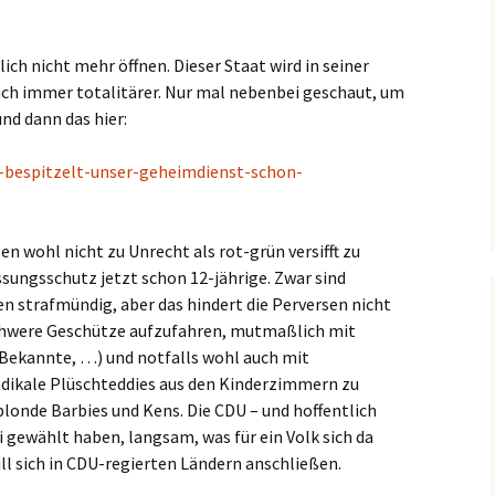
ch nicht mehr öffnen. Dieser Staat wird in seiner
h immer totalitärer. Nur mal nebenbei geschaut, um
nd dann das hier:
zt-bespitzelt-unser-geheimdienst-schon-
 wohl nicht zu Unrecht als rot-grün versifft zu
sungsschutz jetzt schon 12-jährige. Zwar sind
n strafmündig, aber das hindert die Perversen nicht
chwere Geschütze aufzufahren, mutmaßlich mit
 Bekannte, …) und notfalls wohl auch mit
dikale Plüschteddies aus den Kinderzimmern zu
 blonde Barbies und Kens. Die CDU – und hoffentlich
ei gewählt haben, langsam, was für ein Volk sich da
ill sich in CDU-regierten Ländern anschließen.