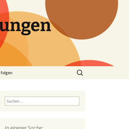
tungen
Suchen
 folgen
nach:
Suchen
nach:
In eigener Sache: