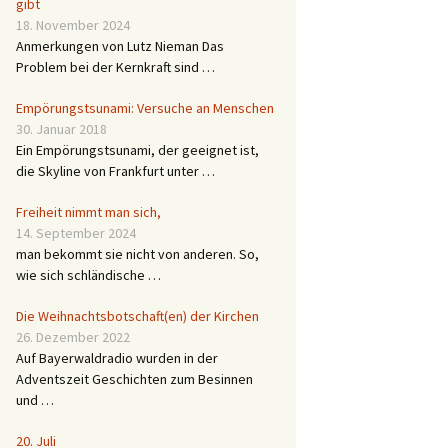
gibt
18. November 2024
Anmerkungen von Lutz Nieman Das
Problem bei der Kernkraft sind …
Empörungstsunami: Versuche an Menschen
30. Januar 2018
Ein Empörungstsunami, der geeignet ist,
die Skyline von Frankfurt unter …
Freiheit nimmt man sich,
14. September 2024
man bekommt sie nicht von anderen. So,
wie sich schländische …
Die Weihnachtsbotschaft(en) der Kirchen
26. Dezember 2022
Auf Bayerwaldradio wurden in der
Adventszeit Geschichten zum Besinnen
und …
20. Juli