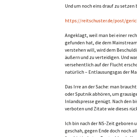
Und um noch eins drauf zu setzen b
https://reitschuster.de/post/ger
Angeklagt, weil man bei einer re
gefunden hat, die dem Mainstream n
verstehen will, wird dem Beschuldi
äußern und zu verteidigen. Und wa
versehentlich auf der Flucht ersch
natürlich – Entlausungsgas der Mar
Das Irre an der Sache: man brauch
oder Sputnik abhören, um grausige
Inlandspresse genügt. Nach den bi
verboten und Zitate wie dieses rüc
Ich bin nach der NS-Zeit geboren u
geschah, gegen Ende doch noch al