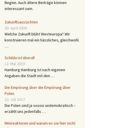
Beginn. Auch ältere Beiträge können
interessant sein.
Zukunftsaussichten
20. April 2026
Welche Zukunft blüht Westeuropa? Wir
konstruieren mal ein hässliches, gleichwohl
…
Schilda ist überall
12. Mai 2019
Hamburg Hamburg ist nach eigenen
Angaben die Stadt mit den …
Die Empörung über die Empörung über
Polen
22. Juli 2017
Die Polen sind ja soooo undemokratisch –
erzählt uns jedenfalls …
Minireaktoren und warum es sie hier nicht