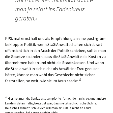
Nach ihrer Rehabilitation könnte
man ja selbst ins Fadenkreuz
geraten.»
PPS: mal ernsthaft und als Empfehlung an eine post-grün-
bekloppte Politik: wenn StaSiAnwaltschaften sich derart
offensichtlich in den Arsch der Politik schieben, sollte man
die Gesetze so ändern, dass die StaSiAnwälte die Kosten zu
übernehmen haben und nicht die Staatskassen. Und wenn
die Stasianwältin sich nicht als Anwältin=Frau geoutet
hätte, könnte man wohl das Geschlecht nicht sicher
feststellen, so weit, wie sie im Anus steckt.³⁾
¹⁾ Hier hat man die Spritze erst „empfohlen“, nachdem in Israel und anderen
Ländern datenmäßig bestätigt war, dass sie tatsächlich schädlich ist.
Deutsche Effizienz: schließlich will man ein Gift ja nicht an Leute
verschwenden, bei denen es nicht wirkt