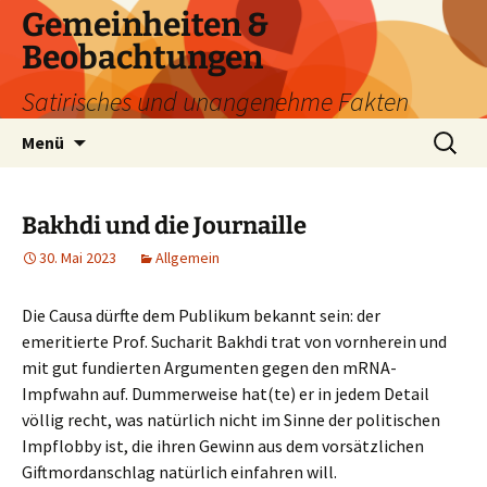
Zum
Gemeinheiten &
Inhalt
Beobachtungen
springen
Satirisches und unangenehme Fakten
Suchen
Menü
nach:
Bakhdi und die Journaille
30. Mai 2023
Allgemein
Die Causa dürfte dem Publikum bekannt sein: der
emeritierte Prof. Sucharit Bakhdi trat von vornherein und
mit gut fundierten Argumenten gegen den mRNA-
Impfwahn auf. Dummerweise hat(te) er in jedem Detail
völlig recht, was natürlich nicht im Sinne der politischen
Impflobby ist, die ihren Gewinn aus dem vorsätzlichen
Giftmordanschlag natürlich einfahren will.