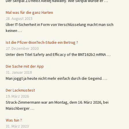
Der Skripal 2.0 heißt Alexej Nawalny. Wie Skripal wurde er …
Mal was für die ganz Harten
28. August 2015
Über IT-Sicherheit in Form von Verschlüsselung macht man sich
keinen …
Ist die Pfizer-BionTech-Studie ein Betrug ?
27. Dezember 2020
Unter dem Titel Safety and Efficacy of the BNT162b2 mRNA …
Die Sache mit der App
31. Januar 2018
Man joggt ja heute nicht mehr einfach durch die Gegend. …
Der Lackmustest
19. März 2026
Strack-Zimmermann war am Montag, dem 16. März 2026, bei
Maischberger …
Was tun ?
31. März 2023