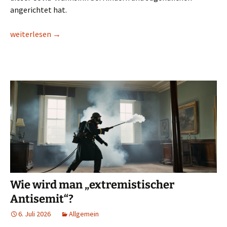
angerichtet hat.
Corona-Kinder
weiterlesen
→
Wie wird man „extremistischer
Antisemit“?
6. Juli 2026
Allgemein