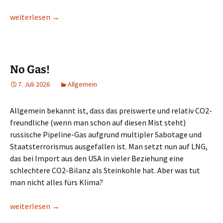
Auf die USA ist Verlass!
weiterlesen
→
No Gas!
7. Juli 2026
Allgemein
Allgemein bekannt ist, dass das preiswerte und relativ CO2-
freundliche (wenn man schon auf diesen Mist steht)
russische Pipeline-Gas aufgrund multipler Sabotage und
Staatsterrorismus ausgefallen ist. Man setzt nun auf LNG,
das bei Import aus den USA in vieler Beziehung eine
schlechtere CO2-Bilanz als Steinkohle hat. Aber was tut
man nicht alles fürs Klima?
No Gas!
weiterlesen
→