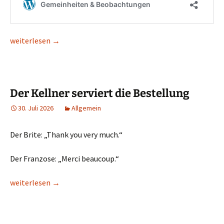
Brandbeschleuniger II
weiterlesen
→
Der Kellner serviert die Bestellung
30. Juli 2026
Allgemein
Der Brite: „Thank you very much.“
Der Franzose: „Merci beaucoup.“
Der Kellner serviert die Bestellung
weiterlesen
→