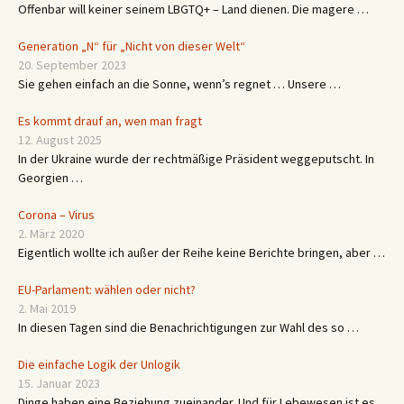
4. Juli 2026
Offenbar will keiner seinem LBGTQ+ – Land dienen. Die magere …
Generation „N“ für „Nicht von dieser Welt“
20. September 2023
Sie gehen einfach an die Sonne, wenn’s regnet … Unsere …
Es kommt drauf an, wen man fragt
12. August 2025
In der Ukraine wurde der rechtmäßige Präsident weggeputscht. In
Georgien …
Corona – Virus
2. März 2020
Eigentlich wollte ich außer der Reihe keine Berichte bringen, aber …
EU-Parlament: wählen oder nicht?
2. Mai 2019
In diesen Tagen sind die Benachrichtigungen zur Wahl des so …
Die einfache Logik der Unlogik
15. Januar 2023