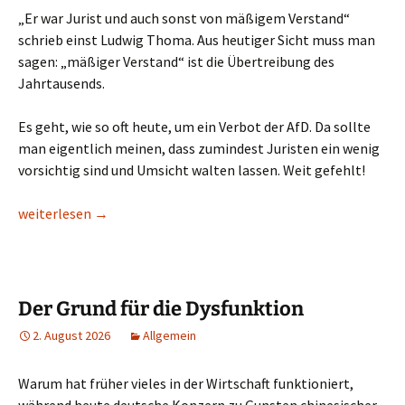
„Er war Jurist und auch sonst von mäßigem Verstand“
schrieb einst Ludwig Thoma. Aus heutiger Sicht muss man
sagen: „mäßiger Verstand“ ist die Übertreibung des
Jahrtausends.
Es geht, wie so oft heute, um ein Verbot der AfD. Da sollte
man eigentlich meinen, dass zumindest Juristen ein wenig
vorsichtig sind und Umsicht walten lassen. Weit gefehlt!
Was man von Juristen noch zu halten hat
weiterlesen
→
Der Grund für die Dysfunktion
2. August 2026
Allgemein
Warum hat früher vieles in der Wirtschaft funktioniert,