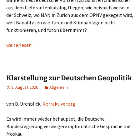
während heute deutsche Konzern zu Gunsten chinesischer
aus dem Lieferantenkatalog fliegen, wie beispielsweise in
der Schweiz, wo MAN in Zürich aus dem ÖPNV gekegelt wird,
weil Banalitäten wie Türen und Klimaanlagen nicht
funktionieren, und Yuton übernimmt?
Der Grund für die Dysfunktion
weiterlesen
→
Klarstellung zur Deutschen Geopolitik
2. August 2026
Allgemein
von D. Urchblick,
Korrektiver.org
Es wird immer wieder behauptet, die Deutsche
Bundesregierung verweigere diplomatische Gespräche mit
Moskau.