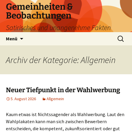
Zum
Gemeinheiten &
Inhalt
Beobachtungen
springen
Satirisches und unangenehme Fakten
Suchen
Menü
nach:
Archiv der Kategorie: Allgemein
Neuer Tiefpunkt in der Wahlwerbung
5. August 2026
Allgemein
Kaum etwas ist Nichtssagender als Wahlwerbung. Laut den
Wahlplakaten kann man sich zwischen Bewerbern
entscheiden, die kompetent, zukunftsorientiert oder gut