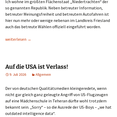
Ich wohne im größten Flächenstaat „Niedertrachten“ der
so genannten Republik. Neben betreuter Information,
betreuter Meinungsfreiheit und betreutem Autofahren ist
hier nun mehr oder wenige nebenan im Landkreis Friesland
auch das betreute Wählen offiziell eingeführt worden.
Tips für Wähler
weiterlesen
→
Auf die USA ist Verlass!
9. Juli 2026
Allgemein
Der von deutschen Qualitätsmedien kleingeredete, wenn
nicht gar gleich ganz geleugte Angriff von US-Flugzeugen
auf eine Mädchenschule in Teheran dürfte wohl trotzdem
bekannt sein. „Sorry“ – so die Ausrede der US-Boys – „we hat
outdated intelligence data“.