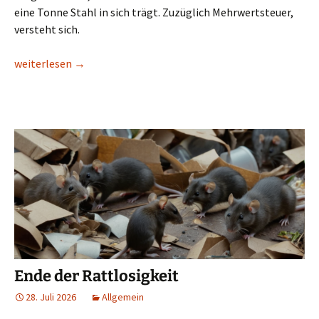
eine Tonne Stahl in sich trägt. Zuzüglich Mehrwertsteuer,
versteht sich.
Mach doch mal einer den Ofen aus!
weiterlesen
→
Ende der Rattlosigkeit
28. Juli 2026
Allgemein