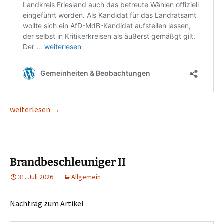
Tips für Wähler II
weiterlesen
→
Brandbeschleuniger II
31. Juli 2026
Allgemein
Nachtrag zum Artikel