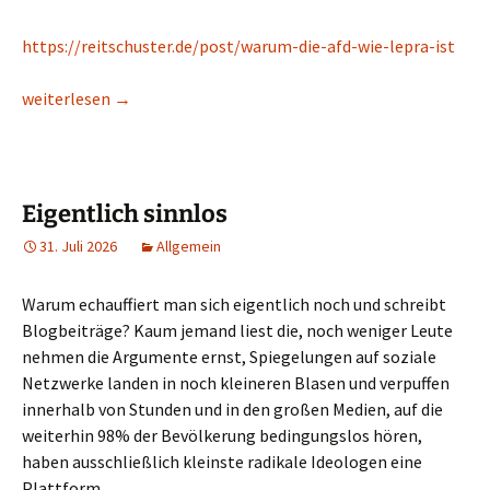
https://reitschuster.de/post/warum-die-afd-wie-lepra-ist
Warum es sich noch nicht mal mehr lohnt,
weiterlesen
→
Eigentlich sinnlos
31. Juli 2026
Allgemein
Warum echauffiert man sich eigentlich noch und schreibt
Blogbeiträge? Kaum jemand liest die, noch weniger Leute
nehmen die Argumente ernst, Spiegelungen auf soziale
Netzwerke landen in noch kleineren Blasen und verpuffen
innerhalb von Stunden und in den großen Medien, auf die
weiterhin 98% der Bevölkerung bedingungslos hören,
haben ausschließlich kleinste radikale Ideologen eine
Plattform.