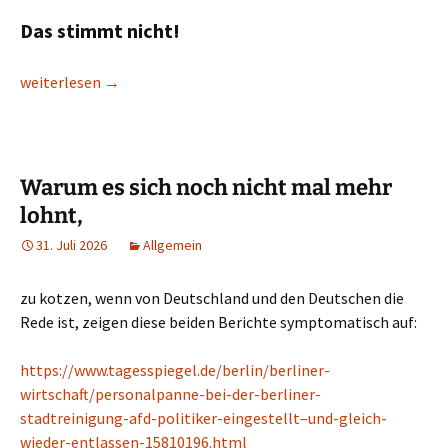
Das stimmt nicht!
Klarstellung zur Deutschen Geopolitik
weiterlesen
→
Warum es sich noch nicht mal mehr
lohnt,
31. Juli 2026
Allgemein
zu kotzen, wenn von Deutschland und den Deutschen die
Rede ist, zeigen diese beiden Berichte symptomatisch auf:
https://www.tagesspiegel.de/berlin/berliner-
wirtschaft/personalpanne-bei-der-berliner-
stadtreinigung-afd-politiker-eingestellt–und-gleich-
wieder-entlassen-15810196.html