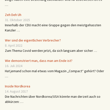
Dinge haben eine Beziehung zueinander. Und für Lebewesen ist es
…
Zeh Deh Uh
31. Oktober 2025
Innerhalb der CDU macht eine Gruppe gegen den meistgehassten
Kanzler …
Wer sind die eigentlichen Verbrecher?
8. April 2022
Zum Thema Covid werden jetzt, da sich langsam aber sicher …
Wie demonstriert man, dass man am Ende ist?
16. Juli 2024
Hat jemand schon mal etwas vom Magazin „Compact“ gehört? Oder
…
Inside Nordkorea
14. August 2017
Die Nachrichten über Nordkorea/USA könnte man derzeit auch so
abkürzen: …