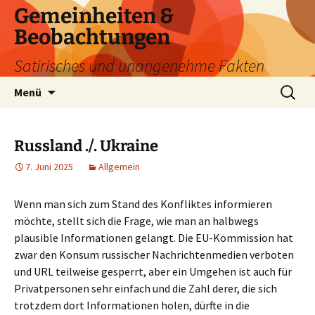
Zum
Gemeinheiten &
Inhalt
Beobachtungen
springen
Satirisches und unangenehme Fakten
Suchen
Menü
nach:
Russland ./. Ukraine
7. Juni 2025
Allgemein
Wenn man sich zum Stand des Konfliktes informieren
möchte, stellt sich die Frage, wie man an halbwegs
plausible Informationen gelangt. Die EU-Kommission hat
zwar den Konsum russischer Nachrichtenmedien verboten
und URL teilweise gesperrt, aber ein Umgehen ist auch für
Privatpersonen sehr einfach und die Zahl derer, die sich
trotzdem dort Informationen holen, dürfte in die