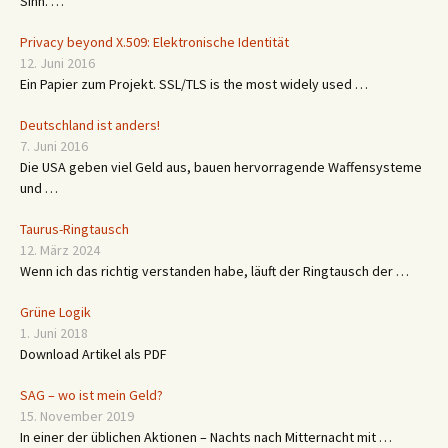
Sinn. …
Privacy beyond X.509: Elektronische Identität
12. Juni 2016
Ein Papier zum Projekt. SSL/TLS is the most widely used …
Deutschland ist anders!
7. Juni 2016
Die USA geben viel Geld aus, bauen hervorragende Waffensysteme
und …
Taurus-Ringtausch
12. März 2024
Wenn ich das richtig verstanden habe, läuft der Ringtausch der …
Grüne Logik
1. Juni 2018
Download Artikel als PDF
SAG – wo ist mein Geld?
15. November 2019
In einer der üblichen Aktionen – Nachts nach Mitternacht mit …