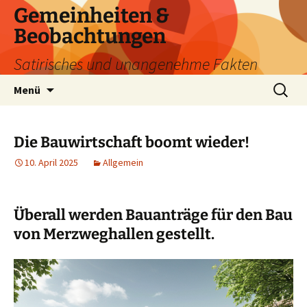
Zum
Gemeinheiten &
Inhalt
Beobachtungen
springen
Satirisches und unangenehme Fakten
Suchen
Menü
nach:
Die Bauwirtschaft boomt wieder!
10. April 2025
Allgemein
Überall werden Bauanträge für den Bau
von Merzweghallen gestellt.