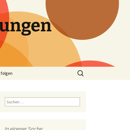
tungen
Suchen
 folgen
nach:
Suchen
nach:
In eigener Sache: