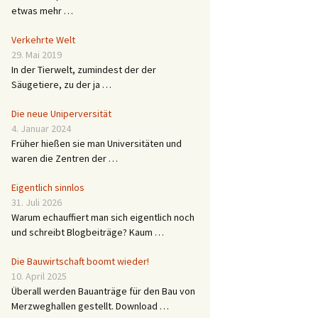
etwas mehr …
Verkehrte Welt
29. Mai 2019
In der Tierwelt, zumindest der der
Säugetiere, zu der ja …
Die neue Uniperversität
4. Januar 2024
Früher hießen sie man Universitäten und
waren die Zentren der …
Eigentlich sinnlos
31. Juli 2026
Warum echauffiert man sich eigentlich noch
und schreibt Blogbeiträge? Kaum …
Die Bauwirtschaft boomt wieder!
10. April 2025
Überall werden Bauanträge für den Bau von
Merzweghallen gestellt. Download …