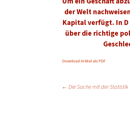
Um ein Geschäft abz
der Welt nachweise
Kapital verfügt. In
über die richtige po
Geschlec
Download Artikel als PDF
Beitragsnavigation
←
Die Sache mit der Statistik