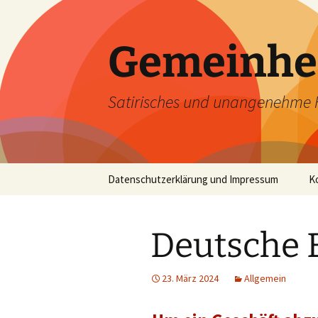
Zum
Inhalt
springen
Gemeinhe
Satirisches und unangenehme 
Datenschutzerklärung und Impressum
K
Deutsche 
23. März 2024
Allgemein