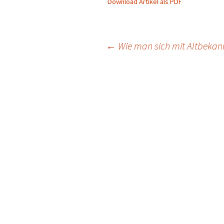
Download Artikel als PDF
Beitragsnavigation
←
Wie man sich mit Altbekann