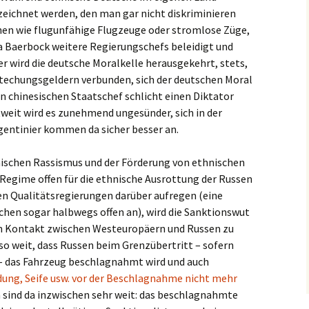
ezeichnet werden, den man gar nicht diskriminieren
nen wie flugunfähige Flugzeuge oder stromlose Züge,
a Baerbock weitere Regierungschefs beleidigt und
r wird die deutsche Moralkelle herausgekehrt, stets,
stechungsgeldern verbunden, sich der deutschen Moral
 chinesischen Staatschef schlicht einen Diktator
tweit wird es zunehmend ungesünder, sich in der
gentinier kommen da sicher besser an.
ischen Rassismus und der Förderung von ethnischen
 Regime offen für die ethnische Ausrottung der Russen
hen Qualitätsregierungen darüber aufregen (eine
chen sogar halbwegs offen an), wird die Sanktionswut
en Kontakt zwischen Westeuropäern und Russen zu
so weit, dass Russen beim Grenzübertritt – sofern
 – das Fahrzeug beschlagnahmt wird und auch
dung, Seife usw. vor der Beschlagnahme nicht mehr
n sind da inzwischen sehr weit: das beschlagnahmte