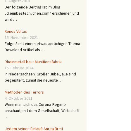
1. August 2018
Der folgende Beitrag ist im Blog
„dieunbestechlichen.com“ erschienen und
wird …
Xenos Vultus
15. November 2021
Folge 3 mit einem etwas anrüchigen Thema
Download Artikel als …
Rheinmetall baut Munitionsfabrik
15. Februar 2024
in Niedersachsen. Großer Jubel, alle sind
begeistert, zumal die neueste …
Methoden des Terrors
4. Oktober 2021
Wenn man sich das Corona-Regime
anschaut, mit dem Gesellschaft, Wirtschaft
…
Jedem seinen Einlauf: Anrea Breit