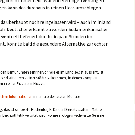
rieg durch immer neue Waffenlieferungen verlängert.
n kann das durchaus in reinen Hass umschlagen.
 da überhaupt noch reingelassen wird – auch im Inland
, als Deutscher erkannt zu werden. Südamerikanischer
eventuell befeuert durch ein paar Stunden im
nt, könnte bald die gesündere Alternative zur echten
i den Bemühungen sehr hervor. Wie es im Land selbst aussieht, ist
um sind wir durch kleiner Städte gekommen, in denen komplett
 in einer Pizzeria inklusive.
schen Informationen
innerhalb der letzten Monate.
g, das ist simpelste Rechenlogik. Da der Dreisatz statt im Mathe-
der Leichtathletik verortet wird, können rot-grün-schwarze Gehirne