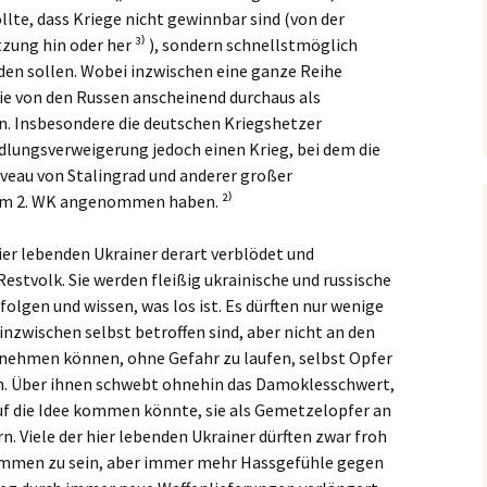
lte, dass Kriege nicht gewinnbar sind (von der
zung hin oder her ³⁾ ), sondern schnellstmöglich
en sollen. Wobei inzwischen eine ganze Reihe
die von den Russen anscheinend durchaus als
. Insbesondere die deutschen Kriegshetzer
dlungsverweigerung jedoch einen Krieg, bei dem die
iveau von Stalingrad und anderer großer
im 2. WK angenommen haben. ²⁾
ier lebenden Ukrainer derart verblödet und
Restvolk. Sie werden fleißig ukrainische und russische
olgen und wissen, was los ist. Es dürften nur wenige
 inzwischen selbst betroffen sind, aber nicht an den
lnehmen können, ohne Gefahr zu laufen, selbst Opfer
n. Über ihnen schwebt ohnehin das Damoklesschwert,
uf die Idee kommen könnte, sie als Gemetzelopfer an
n. Viele der hier lebenden Ukrainer dürften zwar froh
ommen zu sein, aber immer mehr Hassgefühle gegen