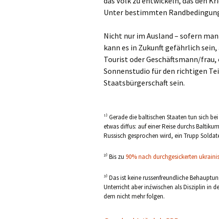
das Volk zu entwickeln, das den K
Unter bestimmten Randbedingunge
Nicht nur im Ausland – sofern man
kann es in Zukunft gefährlich sein
Tourist oder Geschäftsmann/frau, 
Sonnenstudio für den richtigen Tei
Staatsbürgerschaft sein.
¹⁾ Gerade die baltischen Staaten tun sich be
etwas diffus: auf einer Reise durchs Baltik
Russisch gesprochen wird, ein Trupp Soldaten
²⁾ Bis zu
90% nach durchgesickerten ukraini
³⁾ Das ist keine russenfreundliche Behauptun
Unterricht aber inźwischen als Disziplin in 
dem nicht mehr folgen.