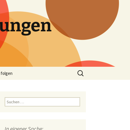
tungen
Suchen
 folgen
nach:
Suchen
nach:
In eigener Sache: