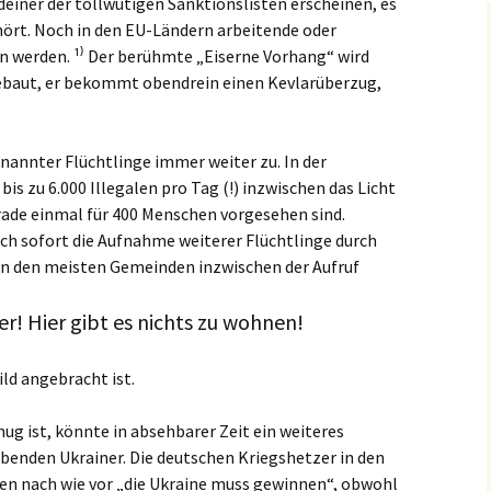
deiner der tollwütigen Sanktionslisten erscheinen, es
ört. Noch in den EU-Ländern arbeitende oder
n werden. ¹⁾ Der berühmte „Eiserne Vorhang“ wird
gebaut, er bekommt obendrein einen Kevlarüberzug,
nannter Flüchtlinge immer weiter zu. In der
is zu 6.000 Illegalen pro Tag (!) inzwischen das Licht
rade einmal für 400 Menschen vorgesehen sind.
ich sofort die Aufnahme weiterer Flüchtlinge durch
n den meisten Gemeinden inzwischen der Aufruf
er! Hier gibt es nichts zu wohnen!
ld angebracht ist.
ug ist, könnte in absehbarer Zeit ein weiteres
benden Ukrainer. Die deutschen Kriegshetzer in den
en nach wie vor „die Ukraine muss gewinnen“, obwohl