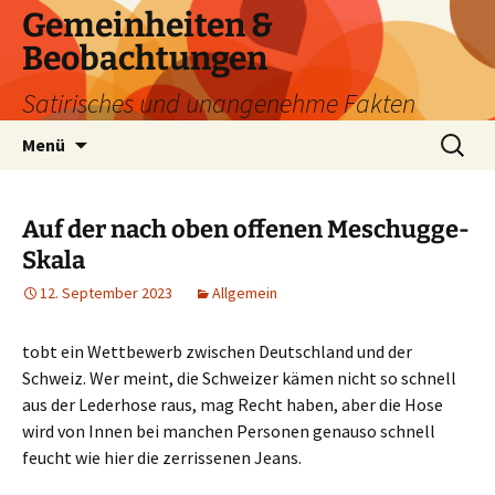
Zum
Gemeinheiten &
Inhalt
Beobachtungen
springen
Satirisches und unangenehme Fakten
Suchen
Menü
nach:
Auf der nach oben offenen Meschugge-
Skala
12. September 2023
Allgemein
tobt ein Wettbewerb zwischen Deutschland und der
Schweiz. Wer meint, die Schweizer kämen nicht so schnell
aus der Lederhose raus, mag Recht haben, aber die Hose
wird von Innen bei manchen Personen genauso schnell
feucht wie hier die zerrissenen Jeans.