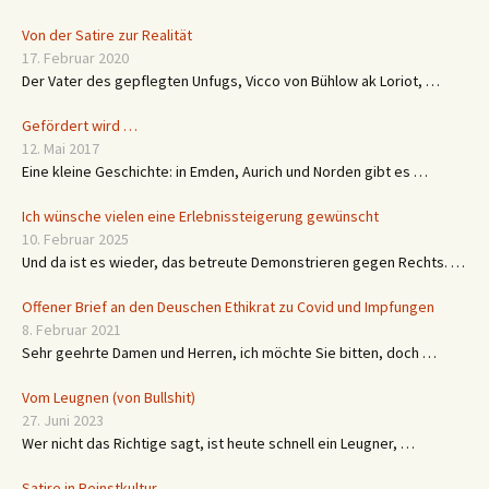
Von der Satire zur Realität
17. Februar 2020
Der Vater des gepflegten Unfugs, Vicco von Bühlow ak Loriot, …
Gefördert wird …
12. Mai 2017
Eine kleine Geschichte: in Emden, Aurich und Norden gibt es …
Ich wünsche vielen eine Erlebnissteigerung gewünscht
10. Februar 2025
Und da ist es wieder, das betreute Demonstrieren gegen Rechts. …
Offener Brief an den Deuschen Ethikrat zu Covid und Impfungen
8. Februar 2021
Sehr geehrte Damen und Herren, ich möchte Sie bitten, doch …
Vom Leugnen (von Bullshit)
27. Juni 2023
Wer nicht das Richtige sagt, ist heute schnell ein Leugner, …
Satire in Reinstkultur