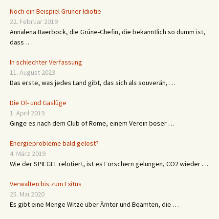
Noch ein Beispiel Grüner Idiotie
22. Februar 2019
Annalena Baerbock, die Grüne-Chefin, die bekanntlich so dumm ist,
dass …
In schlechter Verfassung
11. August 2023
Das erste, was jedes Land gibt, das sich als souverän, …
Die Öl- und Gaslüge
1. April 2019
Ginge es nach dem Club of Rome, einem Verein böser …
Energieprobleme bald gelöst?
4. März 2019
Wie der SPIEGEL relotiert, ist es Forschern gelungen, CO2 wieder …
Verwalten bis zum Exitus
25. Mai 2020
Es gibt eine Menge Witze über Ämter und Beamten, die …