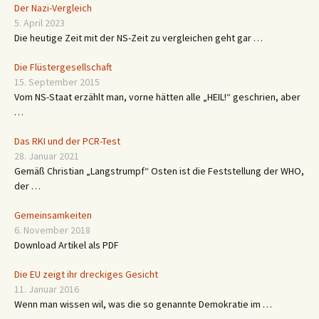
Der Nazi-Vergleich
5. April 2023
Die heutige Zeit mit der NS-Zeit zu vergleichen geht gar …
Die Flüstergesellschaft
15. September 2015
Vom NS-Staat erzählt man, vorne hätten alle „HEIL!“ geschrien, aber
…
Das RKI und der PCR-Test
28. Januar 2021
Gemäß Christian „Langstrumpf“ Osten ist die Feststellung der WHO,
der …
Gemeinsamkeiten
6. November 2018
Download Artikel als PDF
Die EU zeigt ihr dreckiges Gesicht
11. Januar 2016
Wenn man wissen wil, was die so genannte Demokratie im …