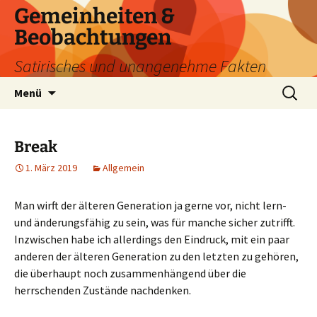
Zum
Gemeinheiten &
Inhalt
Beobachtungen
springen
Satirisches und unangenehme Fakten
Suchen
Menü
nach:
Break
1. März 2019
Allgemein
Man wirft der älteren Generation ja gerne vor, nicht lern-
und änderungsfähig zu sein, was für manche sicher zutrifft.
Inzwischen habe ich allerdings den Eindruck, mit ein paar
anderen der älteren Generation zu den letzten zu gehören,
die überhaupt noch zusammenhängend über die
herrschenden Zustände nachdenken.