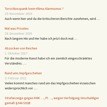
Torschlusspanik beim Klima-Alarmismus ?
19. November 2019
Auch wenn hier und da die kritischeren Berichte zunehmen, wird …
Mal was Privates
24. Dezember 2025
Nach langem Hin und Her habe ich jetzt doch mal …
Abzocken von Reichen
1. Oktober 2017
Für die moderne Kunst habe ich ein ziemlich eingeschränktes
Verständnis. …
Rund ums Impfgeschehen
3. Februar 2021
Vielen kommt manches rund um das Impfgeschehen inzwischen
widersprüchlich vor. …
Strafanzeige gegen KHK …, PI …, wegen Verfolgung Unschuldiger
gemäß §344 StGB