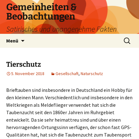
Zum
Gemeinheiten &
Inhalt
Beobachtungen
springen
Satirisches und unangenehme Fakten
Suchen
Menü
nach:
Tierschutz
5. November 2018
Gesellschaft
,
Naturschutz
Brieftauben sind insbesondere in Deutschland ein Hobby für
den kleinen Mann. Verschiedentlich und insbesondere in den
Weltkriegen als Meldeflieger verwendet
hat sich die
Taubenzucht seit den 1860er Jahren im Ruhrgebiet
entwickelt. Da sie sehr heimattreu sind und über einen
hervorragenden Ortungssinn verfügen, der schon fast GPS-
Qualitäten hat, hat sich die Taubenzucht zum Taubensport