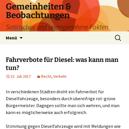
Zum
Gemeinheiten &
Inhalt
Beobachtungen
springen
Satirisches und unangenehme Fakten
Suchen
Menü
nach:
Fahrverbote für Diesel: was kann man
tun?
15. Juli 2017
Recht
,
Verkehr
In verschiedenen Städten droht ein Fahrverbot für
Dieselfahrzeuge, besonders durch übereifrige rot-grüne
Bürgermeister. Dagegen sollte man sich wehren, und man
kann es möglicherweise auch erfolgreich.
Stimmung gegen Dieselfahrzeuge wird mit Meldungen wie