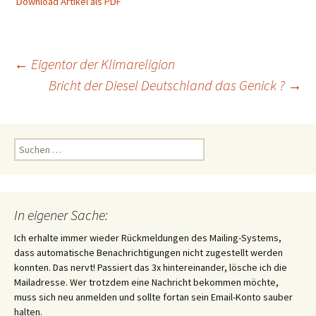
Download Artikel als PDF
Beitragsnavigation
←
Eigentor der Klimareligion
Bricht der Diesel Deutschland das Genick ?
→
Suchen
nach:
In eigener Sache:
Ich erhalte immer wieder Rückmeldungen des Mailing-Systems,
dass automatische Benachrichtigungen nicht zugestellt werden
konnten. Das nervt! Passiert das 3x hintereinander, lösche ich die
Mailadresse. Wer trotzdem eine Nachricht bekommen möchte,
muss sich neu anmelden und sollte fortan sein Email-Konto sauber
halten.