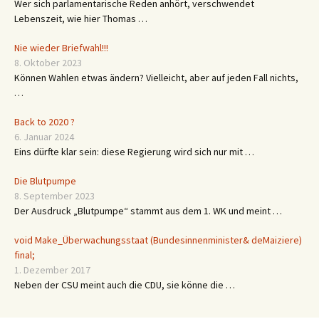
Wer sich parlamentarische Reden anhört, verschwendet
Lebenszeit, wie hier Thomas …
Nie wieder Briefwahl!!!
8. Oktober 2023
Können Wahlen etwas ändern? Vielleicht, aber auf jeden Fall nichts,
…
Back to 2020 ?
6. Januar 2024
Eins dürfte klar sein: diese Regierung wird sich nur mit …
Die Blutpumpe
8. September 2023
Der Ausdruck „Blutpumpe“ stammt aus dem 1. WK und meint …
void Make_Überwachungsstaat (Bundesinnenminister& deMaiziere)
final;
1. Dezember 2017
Neben der CSU meint auch die CDU, sie könne die …