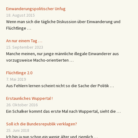
Einwanderungspolitischer Unfug
18. August 2015
Wenn man sich die tägliche Diskussion über Einwanderung und
Flüchtlinge …
An nur einem Tag …
15. September 2023
Manche meinen, nur junge männliche illegale Einwanderer aus
vorzugsweise Macho-orientierten …
Flüchtlinge 2.0
7. Mai 2019
Aus Fehlern lernen scheint nicht so die Sache der Politik …
Erstaunliches Wuppertal !
26. Oktober 2016
Ein Schalker kommt das erste Mal nach Wuppertal, sieht die …
Soll ich die Bundesrepublik verklagen?
25. Juni 2018
Ich bin ja nun schon ein wenig älter und ziemlich …