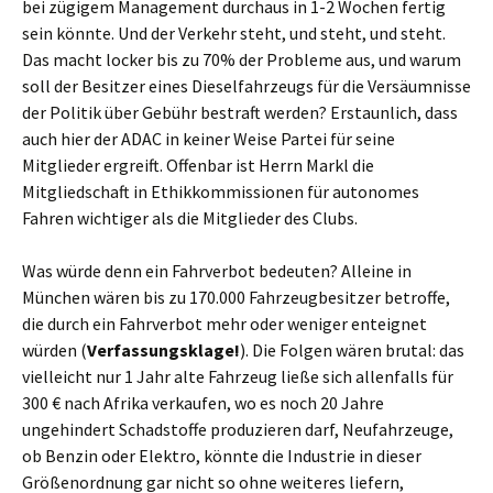
bei zügigem Management durchaus in 1-2 Wochen fertig
sein könnte. Und der Verkehr steht, und steht, und steht.
Das macht locker bis zu 70% der Probleme aus, und warum
soll der Besitzer eines Dieselfahrzeugs für die Versäumnisse
der Politik über Gebühr bestraft werden? Erstaunlich, dass
auch hier der ADAC in keiner Weise Partei für seine
Mitglieder ergreift. Offenbar ist Herrn Markl die
Mitgliedschaft in Ethikkommissionen für autonomes
Fahren wichtiger als die Mitglieder des Clubs.
Was würde denn ein Fahrverbot bedeuten? Alleine in
München wären bis zu 170.000 Fahrzeugbesitzer betroffe,
die durch ein Fahrverbot mehr oder weniger enteignet
würden (
Verfassungsklage!
). Die Folgen wären brutal: das
vielleicht nur 1 Jahr alte Fahrzeug ließe sich allenfalls für
300 € nach Afrika verkaufen, wo es noch 20 Jahre
ungehindert Schadstoffe produzieren darf, Neufahrzeuge,
ob Benzin oder Elektro, könnte die Industrie in dieser
Größenordnung gar nicht so ohne weiteres liefern,