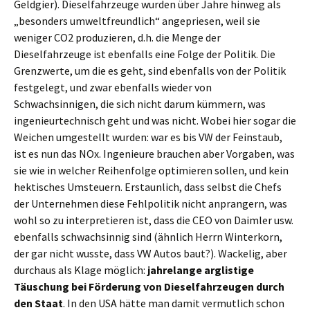
Geldgier). Dieselfahrzeuge wurden über Jahre hinweg als
„besonders umweltfreundlich“ angepriesen, weil sie
weniger CO2 produzieren, d.h. die Menge der
Dieselfahrzeuge ist ebenfalls eine Folge der Politik. Die
Grenzwerte, um die es geht, sind ebenfalls von der Politik
festgelegt, und zwar ebenfalls wieder von
Schwachsinnigen, die sich nicht darum kümmern, was
ingenieurtechnisch geht und was nicht. Wobei hier sogar die
Weichen umgestellt wurden: war es bis VW der Feinstaub,
ist es nun das NOx. Ingenieure brauchen aber Vorgaben, was
sie wie in welcher Reihenfolge optimieren sollen, und kein
hektisches Umsteuern. Erstaunlich, dass selbst die Chefs
der Unternehmen diese Fehlpolitik nicht anprangern, was
wohl so zu interpretieren ist, dass die CEO von Daimler usw.
ebenfalls schwachsinnig sind (ähnlich Herrn Winterkorn,
der gar nicht wusste, dass VW Autos baut?). Wackelig, aber
durchaus als Klage möglich:
jahrelange arglistige
Täuschung bei Förderung von Dieselfahrzeugen durch
den Staat
. In den USA hätte man damit vermutlich schon