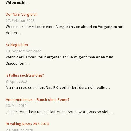
16. September 2015
Flüchtlinge greifen anscheinend zunehmend zur Gewalt, wenn ihrem
Willen nicht …
Der Nazi-Vergleich
17. Februar 2023
Wenn man hierzulande einen Vergleich von aktuellen Vorgängen mit
denen …
Schlaglichter
18. September 2022
Wenn der Bäcker vorübergehen schließt, geht man eben zum
Discounter. …
Ist alles rechtswidrig?
8. April 2020
Man kann es so sehen: Das RKI verhindert durch sinnvolle …
Antisemitismus – Rauch ohne Feuer?
10. Mai 2018
„Ohne Feuer kein Rauch“ lautet ein Sprichwort, was so viel …