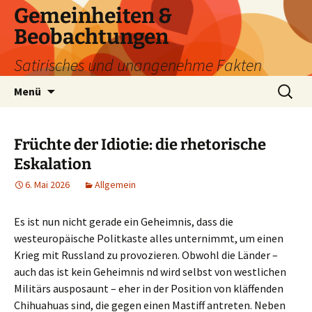
Zum
Gemeinheiten &
Inhalt
Beobachtungen
springen
Satirisches und unangenehme Fakten
Suchen
Menü
nach:
Früchte der Idiotie: die rhetorische
Eskalation
6. Mai 2026
Allgemein
Es ist nun nicht gerade ein Geheimnis, dass die
westeuropäische Politkaste alles unternimmt, um einen
Krieg mit Russland zu provozieren. Obwohl die Länder –
auch das ist kein Geheimnis nd wird selbst von westlichen
Militärs ausposaunt – eher in der Position von kläffenden
Chihuahuas sind, die gegen einen Mastiff antreten. Neben