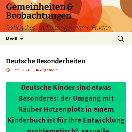
Zum
Gemeinheiten &
Inhalt
Beobachtungen
springen
Satirisches und unangenehme Fakten
Suchen
Menü
nach:
Deutsche Besonderheiten
8. Mai 2024
Allgemein
Deutsche Kinder sind etwas
Besonderes: der Umgang mit
Räuber Hotzenplotz in einem
Kinderbuch ist für ihre Entwicklung
„problematisch“, sexuelle