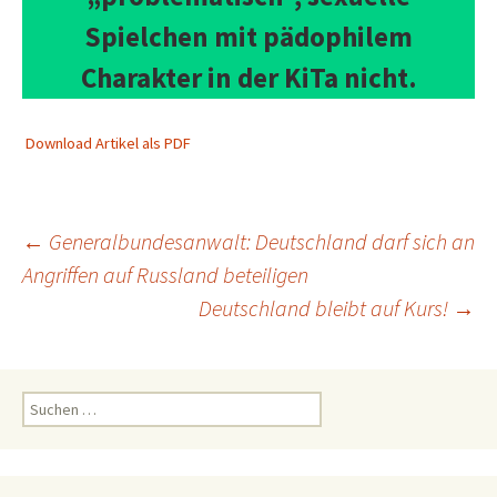
Spielchen mit pädophilem
Charakter in der KiTa nicht.
Download Artikel als PDF
Beitragsnavigation
←
Generalbundesanwalt: Deutschland darf sich an
Angriffen auf Russland beteiligen
Deutschland bleibt auf Kurs!
→
Suchen
nach: