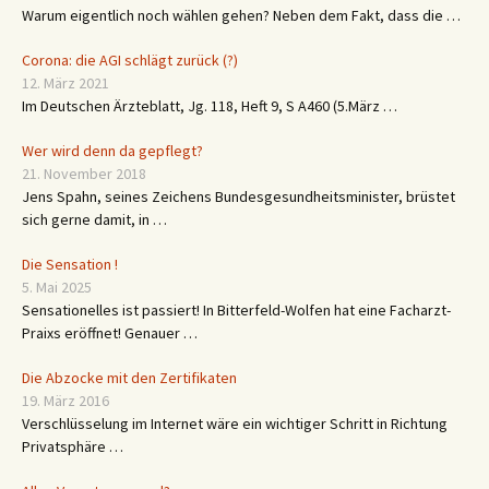
Warum eigentlich noch wählen gehen? Neben dem Fakt, dass die …
Corona: die AGI schlägt zurück (?)
12. März 2021
Im Deutschen Ärzteblatt, Jg. 118, Heft 9, S A460 (5.März …
Wer wird denn da gepflegt?
21. November 2018
Jens Spahn, seines Zeichens Bundesgesundheitsminister, brüstet
sich gerne damit, in …
Die Sensation !
5. Mai 2025
Sensationelles ist passiert! In Bitterfeld-Wolfen hat eine Facharzt-
Praixs eröffnet! Genauer …
Die Abzocke mit den Zertifikaten
19. März 2016
Verschlüsselung im Internet wäre ein wichtiger Schritt in Richtung
Privatsphäre …