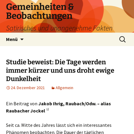
Zum
Gemeinheiten &
Inhalt
Beobachtungen
springen
Satirisches und unangenehme Fakten
Suchen
Menü
nach:
Studie beweist: Die Tage werden
immer kürzer und uns droht ewige
Dunkelheit
24. Dezember 2021
Allgemein
Ein Beitrag von
Jakob Ihrig, Raubach/Odw. – alias
Raubacher Jockel
¹⁾
Seit ca. Mitte des Jahres lässt sich ein interessantes
Phänomen beobachten. Die Dauer der täglichen