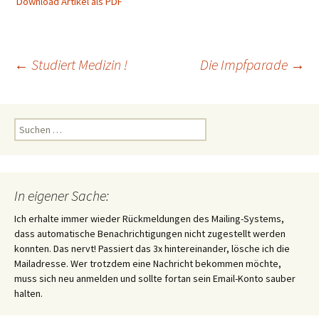
Download Artikel als PDF
Beitragsnavigation
←
Studiert Medizin !
Die Impfparade
→
Suchen
nach:
In eigener Sache:
Ich erhalte immer wieder Rückmeldungen des Mailing-Systems,
dass automatische Benachrichtigungen nicht zugestellt werden
konnten. Das nervt! Passiert das 3x hintereinander, lösche ich die
Mailadresse. Wer trotzdem eine Nachricht bekommen möchte,
muss sich neu anmelden und sollte fortan sein Email-Konto sauber
halten.