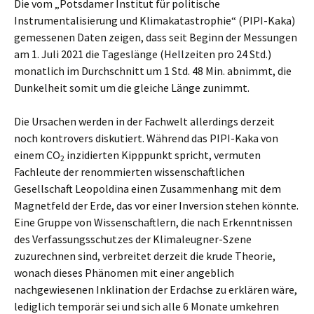
Die vom „Potsdamer Institut für politische
Instrumentalisierung und Klimakatastrophie“ (PIPI-Kaka)
gemessenen Daten zeigen, dass seit Beginn der Messungen
am 1. Juli 2021 die Tageslänge (Hellzeiten pro 24 Std.)
monatlich im Durchschnitt um 1 Std. 48 Min. abnimmt, die
Dunkelheit somit um die gleiche Länge zunimmt.
Die Ursachen werden in der Fachwelt allerdings derzeit
noch kontrovers diskutiert. Während das PIPI-Kaka von
einem CO
inzidierten Kipppunkt spricht, vermuten
2
Fachleute der renommierten wissenschaftlichen
Gesellschaft Leopoldina einen Zusammenhang mit dem
Magnetfeld der Erde, das vor einer Inversion stehen könnte.
Eine Gruppe von Wissenschaftlern, die nach Erkenntnissen
des Verfassungsschutzes der Klimaleugner-Szene
zuzurechnen sind, verbreitet derzeit die krude Theorie,
wonach dieses Phänomen mit einer angeblich
nachgewiesenen Inklination der Erdachse zu erklären wäre,
lediglich temporär sei und sich alle 6 Monate umkehren