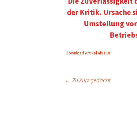
Die Zuverlässigkeit 
der Kritik. Ursache 
Umstellung vo
Betrie
Download Artikel als PDF
Beitragsnavigation
←
Zu kurz gedacht