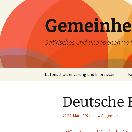
Zum
Inhalt
springen
Gemeinhe
Satirisches und unangenehme 
Datenschutzerklärung und Impressum
K
Deutsche 
29. März 2024
Allgemein