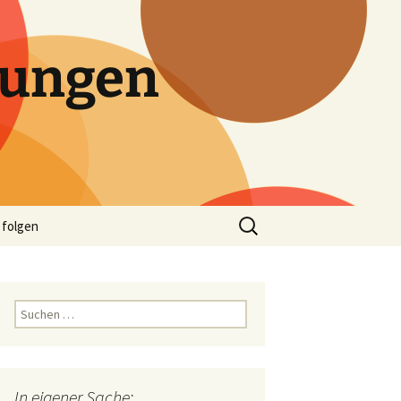
tungen
Suchen
 folgen
nach:
Suchen
nach:
In eigener Sache: