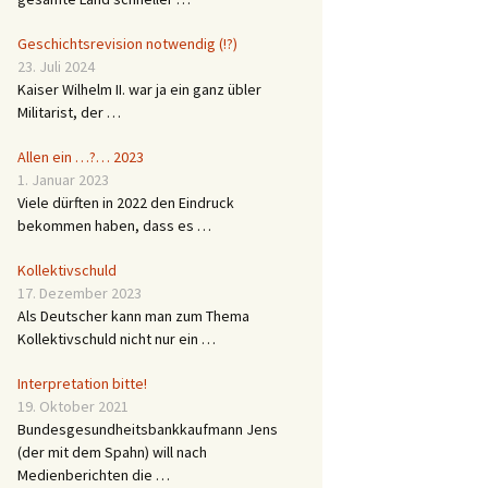
Geschichtsrevision notwendig (!?)
23. Juli 2024
Kaiser Wilhelm II. war ja ein ganz übler
Militarist, der …
Allen ein …?… 2023
1. Januar 2023
Viele dürften in 2022 den Eindruck
bekommen haben, dass es …
Kollektivschuld
17. Dezember 2023
Als Deutscher kann man zum Thema
Kollektivschuld nicht nur ein …
Interpretation bitte!
19. Oktober 2021
Bundesgesundheitsbankkaufmann Jens
(der mit dem Spahn) will nach
Medienberichten die …