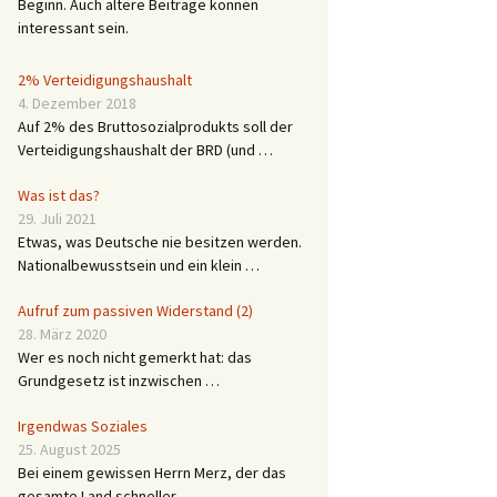
Beginn. Auch ältere Beiträge können
interessant sein.
2% Verteidigungshaushalt
4. Dezember 2018
Auf 2% des Bruttosozialprodukts soll der
Verteidigungshaushalt der BRD (und …
Was ist das?
29. Juli 2021
Etwas, was Deutsche nie besitzen werden.
Nationalbewusstsein und ein klein …
Aufruf zum passiven Widerstand (2)
28. März 2020
Wer es noch nicht gemerkt hat: das
Grundgesetz ist inzwischen …
Irgendwas Soziales
25. August 2025
Bei einem gewissen Herrn Merz, der das
gesamte Land schneller …