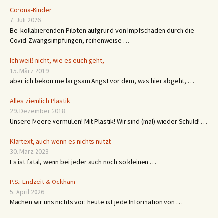
Corona-Kinder
7. Juli 2026
Bei kollabierenden Piloten aufgrund von Impfschäden durch die
Covid-Zwangsimpfungen, reihenweise …
Ich weiß nicht, wie es euch geht,
15. März 2019
aber ich bekomme langsam Angst vor dem, was hier abgeht, …
Alles ziemlich Plastik
29. Dezember 2018
Unsere Meere vermüllen! Mit Plastik! Wir sind (mal) wieder Schuld! …
Klartext, auch wenn es nichts nützt
30. März 2023
Es ist fatal, wenn bei jeder auch noch so kleinen …
P.S.: Endzeit & Ockham
5. April 2026
Machen wir uns nichts vor: heute ist jede Information von …