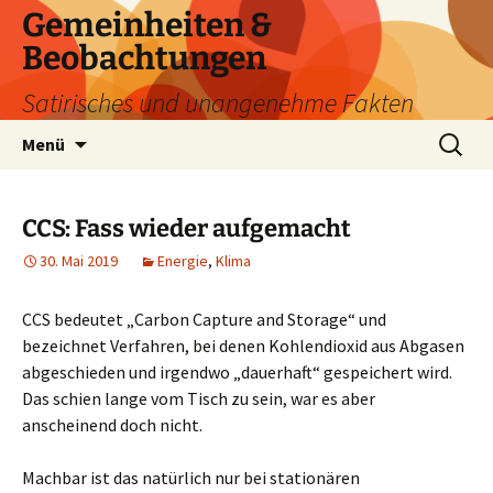
Zum
Gemeinheiten &
Inhalt
Beobachtungen
springen
Satirisches und unangenehme Fakten
Suchen
Menü
nach:
CCS: Fass wieder aufgemacht
30. Mai 2019
Energie
,
Klima
CCS bedeutet „Carbon Capture and Storage“ und
bezeichnet Verfahren, bei denen Kohlendioxid aus Abgasen
abgeschieden und irgendwo „dauerhaft“ gespeichert wird.
Das schien lange vom Tisch zu sein, war es aber
anscheinend doch nicht.
Machbar ist das natürlich nur bei stationären