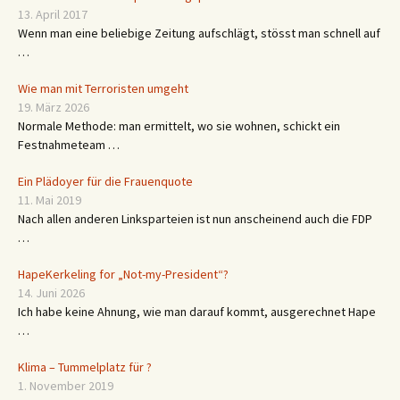
13. April 2017
Wenn man eine beliebige Zeitung aufschlägt, stösst man schnell auf
…
Wie man mit Terroristen umgeht
19. März 2026
Normale Methode: man ermittelt, wo sie wohnen, schickt ein
Festnahmeteam …
Ein Plädoyer für die Frauenquote
11. Mai 2019
Nach allen anderen Linksparteien ist nun anscheinend auch die FDP
…
HapeKerkeling for „Not-my-President“?
14. Juni 2026
Ich habe keine Ahnung, wie man darauf kommt, ausgerechnet Hape
…
Klima – Tummelplatz für ?
1. November 2019