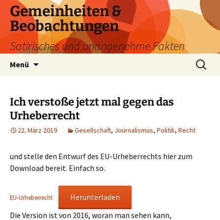
Zum
Gemeinheiten &
Inhalt
Beobachtungen
springen
Satirisches und unangenehme Fakten
Suchen
Menü
nach:
Ich verstoße jetzt mal gegen das
Urheberrecht
22. März 2019
Gesellschaft
,
Journalismus
,
Politik
,
Recht
und stelle den Entwurf des EU-Urheberrechts hier zum
Download bereit. Einfach so.
Herunterladen
EU-Urheberrecht
Die Version ist von 2016, woran man sehen kann,