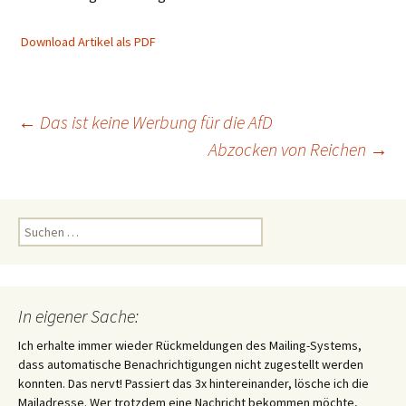
Download Artikel als PDF
Beitragsnavigation
←
Das ist keine Werbung für die AfD
Abzocken von Reichen
→
Suchen
nach:
In eigener Sache:
Ich erhalte immer wieder Rückmeldungen des Mailing-Systems,
dass automatische Benachrichtigungen nicht zugestellt werden
konnten. Das nervt! Passiert das 3x hintereinander, lösche ich die
Mailadresse. Wer trotzdem eine Nachricht bekommen möchte,