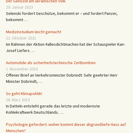
Der Genozid am ukrainischen Volk
29. Januar 2023
Selenski fordert Geschütze, bekommt er – und fordert Panzer,
bekommt …
Medizinstudium leicht gemacht
22. Oktober 2021
Im Rahmen der Aktion #allesdichtmachen hat der Schauspieler Kan-
Josef Liefers …
Automobile als sicherheitstechnische Zeitbomben
1. November 2016
Offener Brief an Verkehrsminister Dobrindt: Sehr geehrter Herr
Minister Dobrindt, …
So geht Klimapolitik!
26. März 2019
In Datteln entsteht gerade das letzte und modernste
Kohlekraftwerk Deutschlands. …
Psychologie gefordert: woher kommt dieser abgrundtiefe Hass auf
Menschen?