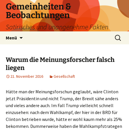
Zum
Gemeinheiten &
Inhalt
Beobachtungen
springen
Satirisches und unangenehme Fakten
Suchen
Menü
nach:
Warum die Meinungsforscher falsch
liegen
21. November 2016
Gesellschaft
Hätte man der Meinungsforschun geglaubt, wäre Clinton
jetzt Präsidentin und nicht Trump, der Brexit sähe anders
und vieles andere auch.
Im Fall Trump vielleicht schnell
einzusehen: nach dem Wahlkampf, der hier in der BRD für
Clinton betrieben wurde, hätte er wohl kaum mehr als 25%
bekommen. Dummerweise haben die Wahlkampfstrategen