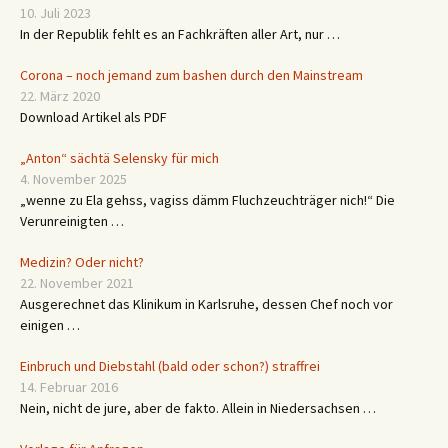
10. Juli 2023
In der Republik fehlt es an Fachkräften aller Art, nur …
Corona – noch jemand zum bashen durch den Mainstream
22. März 2020
Download Artikel als PDF
„Anton“ sächtä Selensky für mich
4. November 2025
„wenne zu Ela gehss, vagiss dämm Fluchzeuchträger nich!“ Die
Verunreinigten …
Medizin? Oder nicht?
22. November 2021
Ausgerechnet das Klinikum in Karlsruhe, dessen Chef noch vor
einigen …
Einbruch und Diebstahl (bald oder schon?) straffrei
14. Februar 2016
Nein, nicht de jure, aber de fakto. Allein in Niedersachsen …