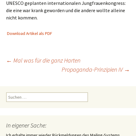
UNESCO geplanten internationalen Jungfrauenkongress:
die eine war krank geworden und die andere wollte alleine
nicht kommen.
Download Artikel als PDF
Beitragsnavigation
←
Mal was für die ganz Harten
Propaganda-Prinzipien IV
→
Suchen
nach:
In eigener Sache:
Ich erhalte immer wieder Rückmeldungen des Mailing-Systems,