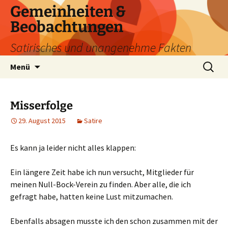
Zum
Gemeinheiten &
Inhalt
Beobachtungen
springen
Satirisches und unangenehme Fakten
Suchen
Menü
nach:
Misserfolge
29. August 2015
Satire
Es kann ja leider nicht alles klappen:
Ein längere Zeit habe ich nun versucht, Mitglieder für
meinen Null-Bock-Verein zu finden. Aber alle, die ich
gefragt habe, hatten keine Lust mitzumachen.
Ebenfalls absagen musste ich den schon zusammen mit der