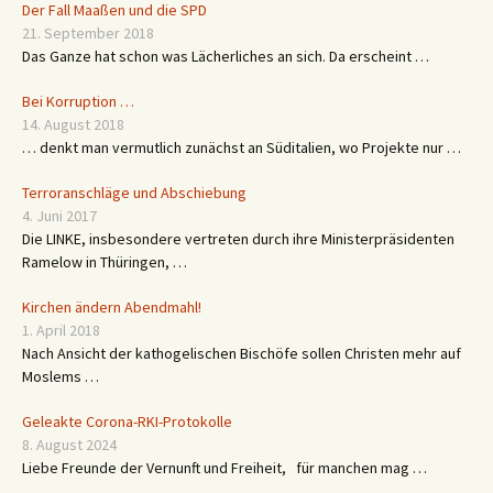
Der Fall Maaßen und die SPD
21. September 2018
Das Ganze hat schon was Lächerliches an sich. Da erscheint …
Bei Korruption …
14. August 2018
… denkt man vermutlich zunächst an Süditalien, wo Projekte nur …
Terroranschläge und Abschiebung
4. Juni 2017
Die LINKE, insbesondere vertreten durch ihre Ministerpräsidenten
Ramelow in Thüringen, …
Kirchen ändern Abendmahl!
1. April 2018
Nach Ansicht der kathogelischen Bischöfe sollen Christen mehr auf
Moslems …
Geleakte Corona-RKI-Protokolle
8. August 2024
Liebe Freunde der Vernunft und Freiheit, für manchen mag …