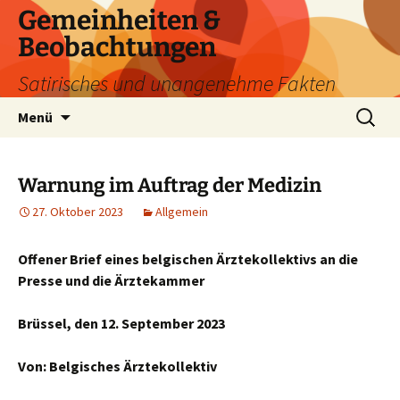
Zum
Gemeinheiten &
Inhalt
Beobachtungen
springen
Satirisches und unangenehme Fakten
Suchen
Menü
nach:
Warnung im Auftrag der Medizin
27. Oktober 2023
Allgemein
Offener Brief eines belgischen Ärztekollektivs an die
Presse und die Ärztekammer
Brüssel, den 12. September 2023
Von:
Belgisches Ärztekollektiv