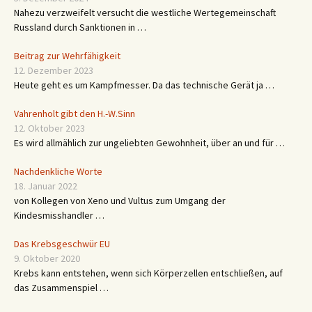
Nahezu verzweifelt versucht die westliche Wertegemeinschaft
Russland durch Sanktionen in …
Beitrag zur Wehrfähigkeit
12. Dezember 2023
Heute geht es um Kampfmesser. Da das technische Gerät ja …
Vahrenholt gibt den H.-W.Sinn
12. Oktober 2023
Es wird allmählich zur ungeliebten Gewohnheit, über an und für …
Nachdenkliche Worte
18. Januar 2022
von Kollegen von Xeno und Vultus zum Umgang der
Kindesmisshandler …
Das Krebsgeschwür EU
9. Oktober 2020
Krebs kann entstehen, wenn sich Körperzellen entschließen, auf
das Zusammenspiel …