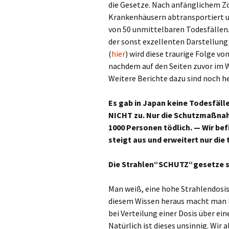
die Gesetze. Nach anfänglichem Zö
Krankenhäusern abtransportiert u
von 50 unmittelbaren Todesfällen. 
der sonst exzellenten Darstellung 
(
hier
) wird diese traurige Folge v
nachdem auf den Seiten zuvor im W
Weitere Berichte dazu sind noch he
Es gab in Japan keine Todesfäll
NICHT zu. Nur die Schutzmaßnah
1000 Personen tödlich. — Wir bef
steigt aus und erweitert nur d
Die Strahlen“SCHUTZ“gesetze sin
Man weiß, eine hohe Strahlendosis 
diesem Wissen heraus macht man b
bei Verteilung einer Dosis über eine
Natürlich ist dieses unsinnig. Wir 