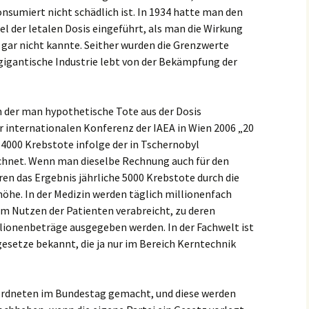
nsumiert nicht schädlich ist. In 1934 hatte man den
l der letalen Dosis eingeführt, als man die Wirkung
gar nicht kannte. Seither wurden die Grenzwerte
 gigantische Industrie lebt von der Bekämpfung der
ch der man hypothetische Tote aus der Dosis
r internationalen Konferenz der IAEA in Wien 2006 „20
4000 Krebstote infolge der in Tschernobyl
echnet. Wenn man dieselbe Rechnung auch für den
en das Ergebnis jährliche 5000 Krebstote durch die
höhe. In der Medizin werden täglich millionenfach
um Nutzen der Patienten verabreicht, zu deren
lionenbeträge ausgegeben werden. In der Fachwelt ist
setze bekannt, die ja nur im Bereich Kerntechnik
ordneten im Bundestag gemacht, und diese werden