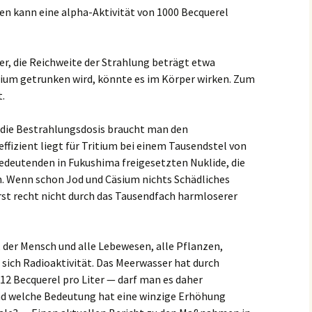
n kann eine alpha-Aktivität von 1000 Becquerel
er, die Reichweite der Strahlung beträgt etwa
ium getrunken wird, könnte es im Körper wirken. Zum
.
 die Bestrahlungsdosis braucht man den
effizient liegt für Tritium bei einem Tausendstel von
bedeutenden in Fukushima freigesetzten Nuklide, die
en. Wenn schon Jod und Cäsium nichts Schädliches
st recht nicht durch das Tausendfach harmloserer
v, der Mensch und alle Lebewesen, alle Pflanzen,
t sich Radioaktivität. Das Meerwasser hat durch
12 Becquerel pro Liter — darf man es daher
nd welche Bedeutung hat eine winzige Erhöhung