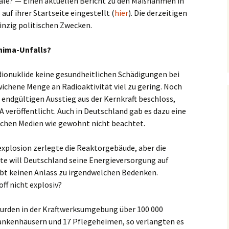
male? — Einen aktuellen Bericht zu den Maßnahmen in
auf ihrer Startseite eingestellt (
hier
). Die derzeitigen
inzig politischen Zwecken.
hima-Unfalls?
adionuklide keine gesundheitlichen Schädigungen bei
wichene Menge an Radioaktivität viel zu gering. Noch
endgültigen Ausstieg aus der Kernkraft beschloss,
A veröffentlicht. Auch in Deutschland gab es dazu eine
tlichen Medien wie gewohnt nicht beachtet.
explosion zerlegte die Reaktorgebäude, aber die
ute will Deutschland seine Energieversorgung auf
ibt keinen Anlass zu irgendwelchen Bedenken.
off nicht explosiv?
wurden in der Kraftwerksumgebung über 100 000
rankenhäusern und 17 Pflegeheimen, so verlangten es