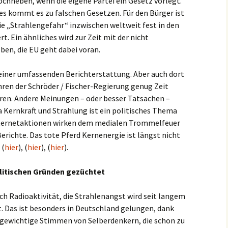
ochheben, wenn die eigene Partei ein Gesetz vorlegt.
s kommt es zu falschen Gesetzen. Für den Bürger ist
ie „Strahlengefahr“ inzwischen weltweit fest in den
. Ein ähnliches wird zur Zeit mit der nicht
ben, die EU geht dabei voran.
einer umfassenden Berichterstattung. Aber auch dort
hren der Schröder / Fischer-Regierung genug Zeit
eren. Andere Meinungen – oder besser Tatsachen –
 Kernkraft und Strahlung ist ein politisches Thema
nternetaktionen wirken dem medialen Trommelfeuer
richte. Das tote Pferd Kernenergie ist längst nicht
 (
hier
), (
hier
), (
hier
).
olitischen Gründen gezüchtet
rch Radioaktivität, die Strahlenangst wird seit langem
. Das ist besonders in Deutschland gelungen, dank
t gewichtige Stimmen von Selberdenkern, die schon zu