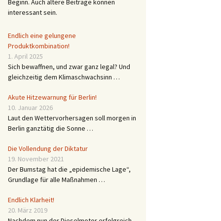
Beginn. Auch ältere Beiträge können
interessant sein.
Endlich eine gelungene
Produktkombination!
1. April 2025
Sich bewaffnen, und zwar ganz legal? Und
gleichzeitig dem Klimaschwachsinn …
Akute Hitzewarnung für Berlin!
10. Januar 2026
Laut den Wettervorhersagen soll morgen in
Berlin ganztätig die Sonne …
Die Vollendung der Diktatur
19. November 2021
Der Bumstag hat die „epidemische Lage“,
Grundlage für alle Maßnahmen …
Endlich Klarheit!
20. März 2019
Nachdem nun der Dieselmotor erfolgreich