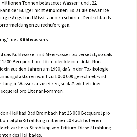
4 Millionen Tonnen belastetes Wasser“ und „22
 kann der Bürger nicht einordnen. Es ist die bewährte
ergie Angst und Misstrauen zu schüren, Deutschlands
orrormeldungen zu rechtfertigen.
tung“ des Kühlwassers
rd das Kühlwasser mit Meerwasser bis versetzt, so daß
 1500 Becquerel pro Liter oder kleiner sinkt. Nun
ioxin aus den Jahren um 1990, daß in der Toxikologie
dünnungsfaktoren von 1 zu 1 000 000 gerechnet wird.
eitung in Wasser anzusetzen, so daß wir bei einer
Becquerel pro Liter ankommen.
adon-Heilbad Bad Brambach hat 25 000 Becquerel pro
ort um alpha-Strahlung mit einer 20-fach höheren
eich zur beta-Strahlung von Tritium. Diese Strahlung
ienten des Heilbades.