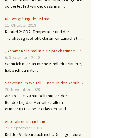
so verteufelt wurde, dass man …
Die Vergiftung des Klimas
11. Oktober 2018
Kapitel 2: CO2, Temperatur und der
Treibhausgaseffekt Klären wir zunächst …
„Kommen Sie mal in die Sprechstunde …“
6. September 2020
Wenn ich mich an meine Kindheit erinnere,
habe ich damals …
Schweine im Weltall … nee, in der Republik
20. November 2020
Am 18.11.2020 hat bekanntlich der
Bundestag das Merkel-zu-allem-
ermächtigt-Gesetz erlassen. Und …
Autofahren ist nicht neu
23. September 2019
Dichter Verkehr auch nicht. Die Ingenieure