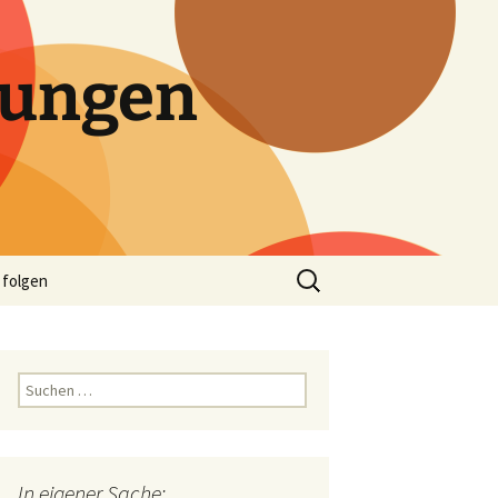
tungen
Suchen
 folgen
nach:
Suchen
nach:
In eigener Sache: