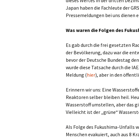
dieses Wertes in der dritten Dezi
Japan haben die Fachleute der GRS 
Pressemeldungen bei uns dienen e
Was waren die Folgen des Fukus
Es gab durch die frei gesetzten R
der Bevölkerung, dazu war die ent
bevor der Deutsche Bundestag den 
wurde diese Tatsache durch die IAE
Meldung (
hier
), aber in den öffen
Erinnern wir uns: Eine Wasserstoff
Reaktoren selber bleiben heil. He
Wasserstoff umstellen, aber das g
Vielleicht ist der „grüne“ Wasserst
Als Folge des Fukushima-Unfalls 
Menschen evakuiert, auch aus 8 K