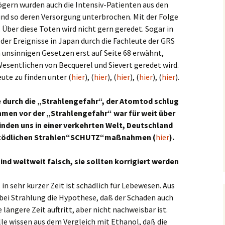
gern wurden auch die Intensiv-Patienten aus den
nd so deren Versorgung unterbrochen. Mit der Folge
Über diese Toten wird nicht gern geredet. Sogar in
der Ereignisse in Japan durch die Fachleute der GRS
on unsinnigen Gesetzen erst auf Seite 68 erwähnt,
esentlichen von Becquerel und Sievert geredet wird.
ute zu finden unter (
hier
), (
hier
), (
hier
), (
hier
), (
hier
).
e durch die „Strahlengefahr“, der Atomtod schlug
men vor der „Strahlengefahr“ war für weit über
inden uns in einer verkehrten Welt, Deutschland
ie tödlichen Strahlen“SCHUTZ“maßnahmen (
hier
).
d weltweit falsch, sie sollten korrigiert werden
in sehr kurzer Zeit ist schädlich für Lebewesen. Aus
ei Strahlung die Hypothese, daß der Schaden auch
 längere Zeit auftritt, aber nicht nachweisbar ist.
alle wissen aus dem Vergleich mit Ethanol, daß die