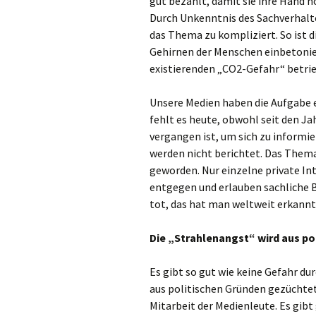
gut bezahlt, damit sie ihre Hand h
Durch Unkenntnis des Sachverhalte
das Thema zu kompliziert. So ist d
Gehirnen der Menschen einbetoniert
existierenden „CO2-Gefahr“ betrie
Unsere Medien haben die Aufgabe 
fehlt es heute, obwohl seit den Ja
vergangen ist, um sich zu informi
werden nicht berichtet. Das Thema
geworden. Nur einzelne private I
entgegen und erlauben sachliche Be
tot, das hat man weltweit erkannt
Die „Strahlenangst“ wird aus p
Es gibt so gut wie keine Gefahr du
aus politischen Gründen gezüchtet
Mitarbeit der Medienleute. Es gib