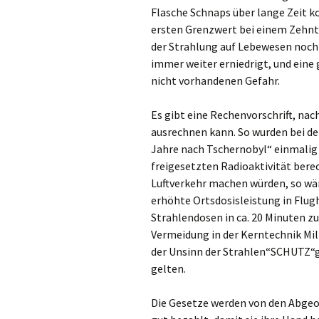
Flasche Schnaps über lange Zeit ko
ersten Grenzwert bei einem Zehnte
der Strahlung auf Lebewesen noch 
immer weiter erniedrigt, und eine
nicht vorhandenen Gefahr.
Es gibt eine Rechenvorschrift, na
ausrechnen kann. So wurden bei de
Jahre nach Tschernobyl“ einmalig 
freigesetzten Radioaktivität ber
Luftverkehr machen würden, so wär
erhöhte Ortsdosisleistung in Flug
Strahlendosen in ca. 20 Minuten z
Vermeidung in der Kerntechnik Mil
der Unsinn der Strahlen“SCHUTZ“ge
gelten.
Die Gesetze werden von den Abge