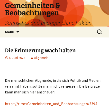
Zum
Gemeinheiten &
Inhalt
Beobachtungen
springen
Satirisches und unangenehme Fakten
Suchen
Menü
nach:
Die Erinnerung wach halten
6. Juni 2023
Allgemein
Die menschlichen Abgründe, in die sich Politik und Medien
verrannt haben, sollte man nicht vergessen. Die Beiträge
kann man sich hier anschauen:
https://t.me/Gemeinheiten_und_Beobachtungen/3394