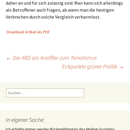
daher an und für sich zulässig sind. Man kann sich allerdings
als Betroffener auch fragen, ab wann man die heutigen
Verbrechen durch solche Vergleich verharmlost.
Download Artikel als PDF
Beitragsnavigation
←
Die ARD als Anstifter zum Terrorismus
Eckpunkte grüner Politik
→
Suchen
nach:
In eigener Sache:
Ich erhalte immer wieder Rückmeldungen des Mailing-Systems,