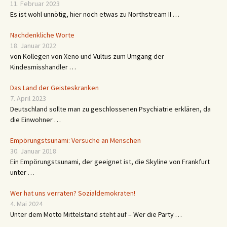
11. Februar 2023
Es ist wohl unnötig, hier noch etwas zu Northstream II …
Nachdenkliche Worte
18. Januar 2022
von Kollegen von Xeno und Vultus zum Umgang der
Kindesmisshandler …
Das Land der Geisteskranken
7. April 2023
Deutschland sollte man zu geschlossenen Psychiatrie erklären, da
die Einwohner …
Empörungstsunami: Versuche an Menschen
30. Januar 2018
Ein Empörungstsunami, der geeignet ist, die Skyline von Frankfurt
unter …
Wer hat uns verraten? Sozialdemokraten!
4. Mai 2024
Unter dem Motto Mittelstand steht auf – Wer die Party …