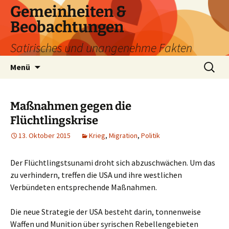
Zum
Gemeinheiten &
Inhalt
Beobachtungen
springen
Satirisches und unangenehme Fakten
Suchen
Menü
nach:
Maßnahmen gegen die
Flüchtlingskrise
13. Oktober 2015
Krieg
,
Migration
,
Politik
Der Flüchtlingstsunami droht sich abzuschwächen. Um das
zu verhindern, treffen die USA und ihre westlichen
Verbündeten entsprechende Maßnahmen.
Die neue Strategie der USA besteht darin, tonnenweise
Waffen und Munition über syrischen Rebellengebieten