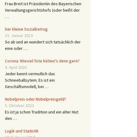
Frau Breit ist Präsidentin des Bayerischen
Verwaltungsgerichtshofs (oder heißt der
…
Der kleine Sozialbetrug
15. Januar 2019
So ab und an wundert sich tatsächlich der
eine oder …
Corona: Wieviel Tote hätten’s denn gern?
4. April 2020
Jeder kennt vermutlich das
Schneeballsytem. Es ist ein
Geschäftsmodell, bei …
Nobelpreis oder Nobelpreisgeld?
5. Oktober 2023
Es ist ja schon Tradition und ein alter Hut:
den …
Logik und Statistik