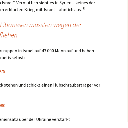
srael“. Vermutlich sieht es in Syrien – keines der
m erklärten Krieg mit Israel – ähnlich aus. ¹⁾
on Libanesen mussten wegen der
fliehen
ntruppen in Israel auf 43.000 Mann auf und haben
aelis selbst:
979
ück stehen und schickt einen Hubschrauberträger vor
980
feneinsatz über der Ukraine verstärkt