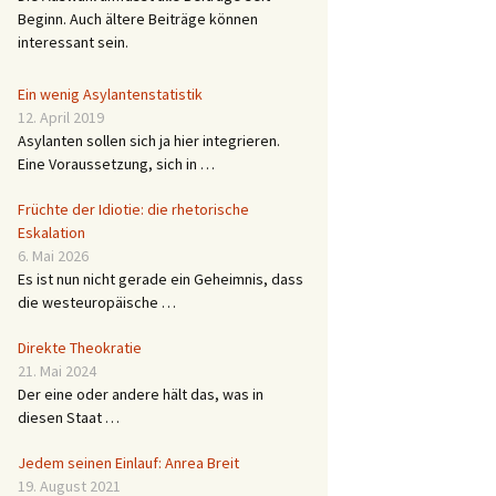
Beginn. Auch ältere Beiträge können
interessant sein.
Ein wenig Asylantenstatistik
12. April 2019
Asylanten sollen sich ja hier integrieren.
Eine Voraussetzung, sich in …
Früchte der Idiotie: die rhetorische
Eskalation
6. Mai 2026
Es ist nun nicht gerade ein Geheimnis, dass
die westeuropäische …
Direkte Theokratie
21. Mai 2024
Der eine oder andere hält das, was in
diesen Staat …
Jedem seinen Einlauf: Anrea Breit
19. August 2021