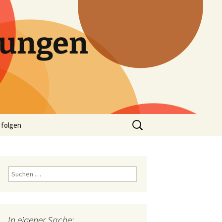
tungen
Suchen
 folgen
nach:
Suchen
nach:
In eigener Sache: