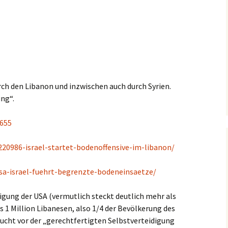
rch den Libanon und inzwischen auch durch Syrien.
ung“.
0655
220986-israel-startet-bodenoffensive-im-libanon/
usa-israel-fuehrt-begrenzte-bodeneinsaetze/
igung der USA (vermutlich steckt deutlich mehr als
ls 1 Million Libanesen, also 1/4 der Bevölkerung des
lucht vor der „gerechtfertigten Selbstverteidigung