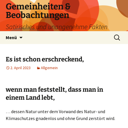
Zum
Gemeinheiten &
Inhalt
Beobachtungen
springen
Satirisches und unangenehme Fakten
Suchen
Menü
nach:
Es ist schon erschreckend,
2. April 2023
Allgemein
wenn man feststellt, dass man in
einem Land lebt,
… dessen Natur unter dem Vorwand des Natur- und
Klimaschutzes gnadenlos und ohne Grund zerstört wird.