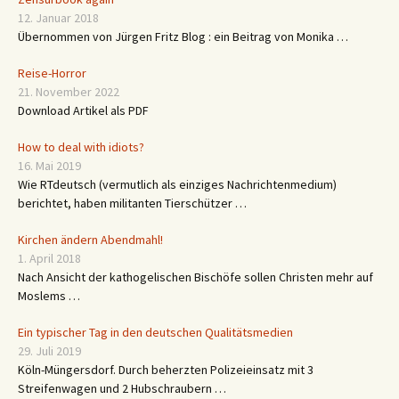
12. Januar 2018
Übernommen von Jürgen Fritz Blog : ein Beitrag von Monika …
Reise-Horror
21. November 2022
Download Artikel als PDF
How to deal with idiots?
16. Mai 2019
Wie RTdeutsch (vermutlich als einziges Nachrichtenmedium)
berichtet, haben militanten Tierschützer …
Kirchen ändern Abendmahl!
1. April 2018
Nach Ansicht der kathogelischen Bischöfe sollen Christen mehr auf
Moslems …
Ein typischer Tag in den deutschen Qualitätsmedien
29. Juli 2019
Köln-Müngersdorf. Durch beherzten Polizeieinsatz mit 3
Streifenwagen und 2 Hubschraubern …