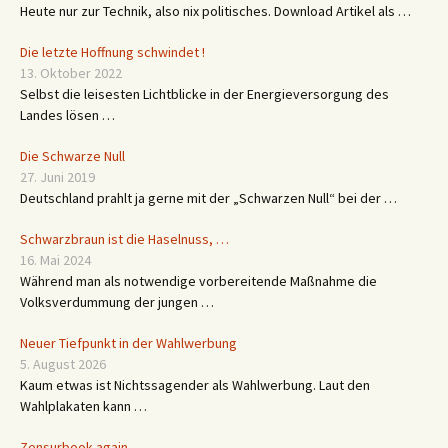
Heute nur zur Technik, also nix politisches. Download Artikel als …
Die letzte Hoffnung schwindet !
13. Oktober 2022
Selbst die leisesten Lichtblicke in der Energieversorgung des
Landes lösen …
Die Schwarze Null
27. Juni 2019
Deutschland prahlt ja gerne mit der „Schwarzen Null“ bei der …
Schwarzbraun ist die Haselnuss, …
16. Mai 2024
Während man als notwendige vorbereitende Maßnahme die
Volksverdummung der jungen …
Neuer Tiefpunkt in der Wahlwerbung
5. August 2026
Kaum etwas ist Nichtssagender als Wahlwerbung. Laut den
Wahlplakaten kann …
Zensurbook again