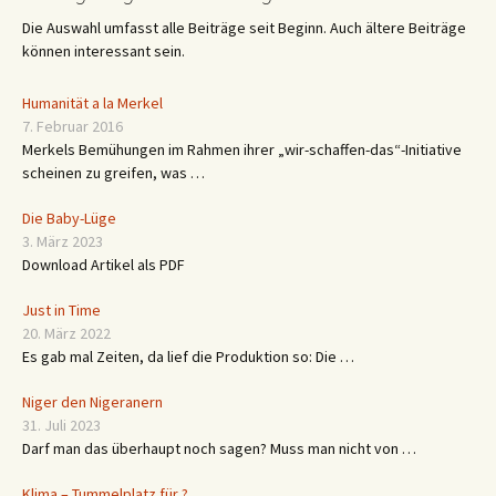
Die Auswahl umfasst alle Beiträge seit Beginn. Auch ältere Beiträge
können interessant sein.
Humanität a la Merkel
7. Februar 2016
Merkels Bemühungen im Rahmen ihrer „wir-schaffen-das“-Initiative
scheinen zu greifen, was …
Die Baby-Lüge
3. März 2023
Download Artikel als PDF
Just in Time
20. März 2022
Es gab mal Zeiten, da lief die Produktion so: Die …
Niger den Nigeranern
31. Juli 2023
Darf man das überhaupt noch sagen? Muss man nicht von …
Klima – Tummelplatz für ?