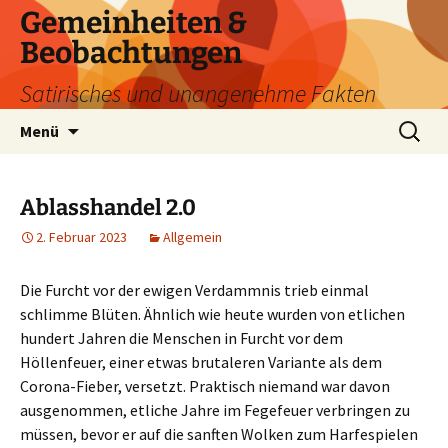
Zum
Gemeinheiten &
Inhalt
Beobachtungen
springen
Satirisches und unangenehme Fakten
Suchen
Menü
nach:
Ablasshandel 2.0
2. Februar 2023
Allgemein
Die Furcht vor der ewigen Verdammnis trieb einmal
schlimme Blüten. Ähnlich wie heute wurden von etlichen
hundert Jahren die Menschen in Furcht vor dem
Höllenfeuer, einer etwas brutaleren Variante als dem
Corona-Fieber, versetzt. Praktisch niemand war davon
ausgenommen, etliche Jahre im Fegefeuer verbringen zu
müssen, bevor er auf die sanften Wolken zum Harfespielen