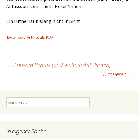
Ablassspritzen – siehe Hexer*innen.
Ein Luther ist bislang nicht in Sicht.
Download Artikel als PDF
Beitragsnavigation
←
Antisemitismus (und weitere Anti-Ismen)
Kassierer
→
Suchen
nach:
In eigener Sache: