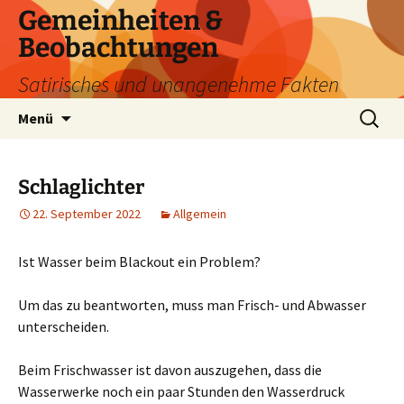
Zum
Gemeinheiten &
Inhalt
Beobachtungen
springen
Satirisches und unangenehme Fakten
Suchen
Menü
nach:
Schlaglichter
22. September 2022
Allgemein
Ist Wasser beim Blackout ein Problem?
Um das zu beantworten, muss man Frisch- und Abwasser
unterscheiden.
Beim Frischwasser ist davon auszugehen, dass die
Wasserwerke noch ein paar Stunden den Wasserdruck