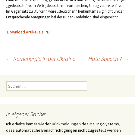
„gedeutscht“ vom Verb „deutschen = vortäuschen, Unfug verbreiten“ vor.
Im Gegensatz zu „türken“ wäre „deutschen“ herkunftsmäßig nicht unklar.
Entsprechende Anregungen bei der Duden-Redaktion sind eingereicht.
Download Artikel als PDF
Beitragsnavigation
←
Kernenergie in der Ukraine
Hate Speech ?
→
Suchen
nach:
In eigener Sache:
Ich erhalte immer wieder Rückmeldungen des Mailing-Systems,
dass automatische Benachrichtigungen nicht zugestellt werden