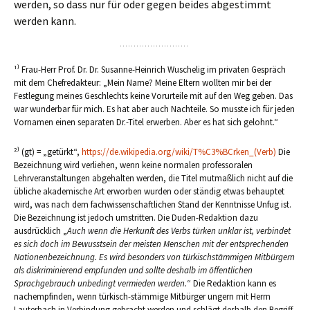
werden, so dass nur für oder gegen beides abgestimmt
werden kann.
¹⁾ Frau-Herr Prof. Dr. Dr. Susanne-Heinrich Wuschelig im privaten Gespräch
mit dem Chefredakteur: „Mein Name? Meine Eltern wollten mir bei der
Festlegung meines Geschlechts keine Vorurteile mit auf den Weg geben. Das
war wunderbar für mich. Es hat aber auch Nachteile. So musste ich für jeden
Vornamen einen separaten Dr.-Titel erwerben. Aber es hat sich gelohnt.“
²⁾ (gt) = „getürkt“,
https://de.wikipedia.org/wiki/T%C3%BCrken_(Verb)
Die
Bezeichnung wird verliehen, wenn keine normalen professoralen
Lehrveranstaltungen abgehalten werden, die Titel mutmaßlich nicht auf die
übliche akademische Art erworben wurden oder ständig etwas behauptet
wird, was nach dem fachwissenschaftlichen Stand der Kenntnisse Unfug ist.
Die Bezeichnung ist jedoch umstritten. Die Duden-Redaktion dazu
ausdrücklich „
Auch wenn die Herkunft des Verbs türken unklar ist, verbindet
es sich doch im Bewusstsein der meisten Menschen mit der entsprechenden
Nationenbezeichnung. Es wird besonders von türkischstämmigen Mitbürgern
als diskriminierend empfunden und sollte deshalb im öffentlichen
Sprachgebrauch unbedingt vermieden werden.
“ Die Redaktion kann es
nachempfinden, wenn türkisch-stämmige Mitbürger ungern mit Herrn
Lauterbach in Verbindung gebracht werden und schlägt deshalb den Begriff