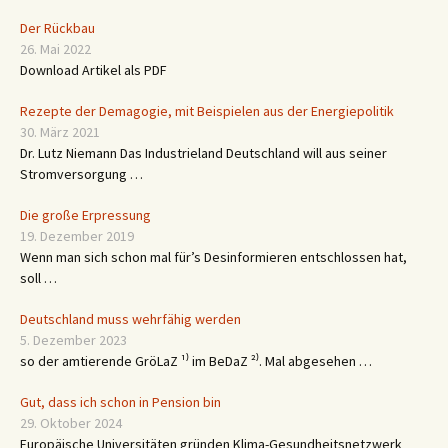
Der Rückbau
26. Mai 2022
Download Artikel als PDF
Rezepte der Demagogie, mit Beispielen aus der Energiepolitik
30. März 2021
Dr. Lutz Niemann Das Industrieland Deutschland will aus seiner
Stromversorgung …
Die große Erpressung
19. Dezember 2019
Wenn man sich schon mal für’s Desinformieren entschlossen hat,
soll …
Deutschland muss wehrfähig werden
5. Dezember 2023
so der amtierende GröLaZ ¹⁾ im BeDaZ ²⁾. Mal abgesehen …
Gut, dass ich schon in Pension bin
29. Oktober 2024
Europäische Universitäten gründen Klima-Gesundheitsnetzwerk