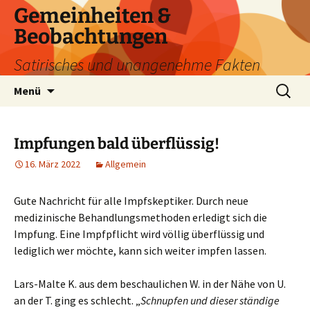
Zum
Gemeinheiten &
Inhalt
Beobachtungen
springen
Satirisches und unangenehme Fakten
Suchen
Menü
nach:
Impfungen bald überflüssig!
16. März 2022
Allgemein
Gute Nachricht für alle Impfskeptiker. Durch neue
medizinische Behandlungsmethoden erledigt sich die
Impfung. Eine Impfpflicht wird völlig überflüssig und
lediglich wer möchte, kann sich weiter impfen lassen.
Lars-Malte K. aus dem beschaulichen W. in der Nähe von U.
an der T. ging es schlecht. „
Schnupfen und dieser ständige