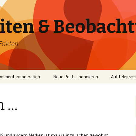
iten & Beobach
Fakten
ommentarmoderation
Neue Posts abonnieren
Auf telegram
n …
US und andern Medien ist man ja inzwischen gewohnt,