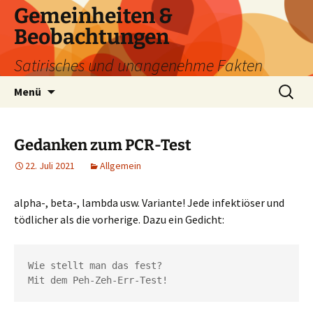
Zum
Gemeinheiten &
Inhalt
Beobachtungen
springen
Satirisches und unangenehme Fakten
Suchen
Menü
nach:
Gedanken zum PCR-Test
22. Juli 2021
Allgemein
alpha-, beta-, lambda usw. Variante! Jede infektiöser und
tödlicher als die vorherige. Dazu ein Gedicht:
Wie stellt man das fest?

Mit dem Peh-Zeh-Err-Test!