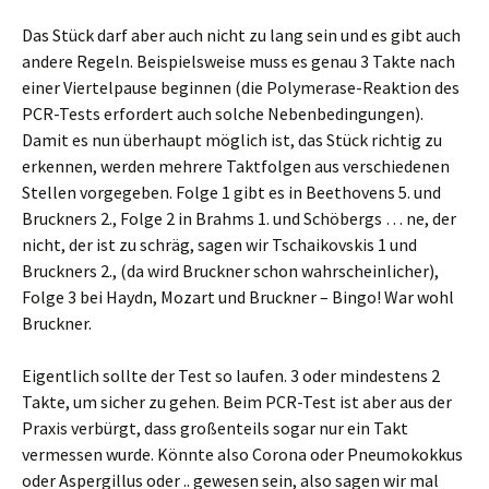
Das Stück darf aber auch nicht zu lang sein und es gibt auch
andere Regeln. Beispielsweise muss es genau 3 Takte nach
einer Viertelpause beginnen (die Polymerase-Reaktion des
PCR-Tests erfordert auch solche Nebenbedingungen).
Damit es nun überhaupt möglich ist, das Stück richtig zu
erkennen, werden mehrere Taktfolgen aus verschiedenen
Stellen vorgegeben. Folge 1 gibt es in Beethovens 5. und
Bruckners 2., Folge 2 in Brahms 1. und Schöbergs … ne, der
nicht, der ist zu schräg, sagen wir Tschaikovskis 1 und
Bruckners 2., (da wird Bruckner schon wahrscheinlicher),
Folge 3 bei Haydn, Mozart und Bruckner – Bingo! War wohl
Bruckner.
Eigentlich sollte der Test so laufen. 3 oder mindestens 2
Takte, um sicher zu gehen. Beim PCR-Test ist aber aus der
Praxis verbürgt, dass großenteils sogar nur ein Takt
vermessen wurde. Könnte also Corona oder Pneumokokkus
oder Aspergillus oder .. gewesen sein, also sagen wir mal