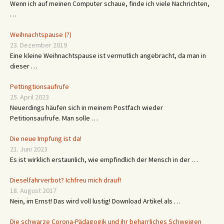
Wenn ich auf meinen Computer schaue, finde ich viele Nachrichten,
…
Weihnachtspause (?)
23. Dezember 2019
Eine kleine Weihnachtspause ist vermutlich angebracht, da man in
dieser …
Pettingtionsaufrufe
25. April 2023
Neuerdings häufen sich in meinem Postfach wieder
Petitionsaufrufe. Man solle …
Die neue Impfung ist da!
21. Juni 2023
Es ist wirklich erstaunlich, wie empfindlich der Mensch in der …
Dieselfahrverbot? Ichfreu mich drauf!
18. August 2017
Nein, im Ernst! Das wird voll lustig! Download Artikel als …
Die schwarze Corona-Pädagogik und ihr beharrliches Schweigen