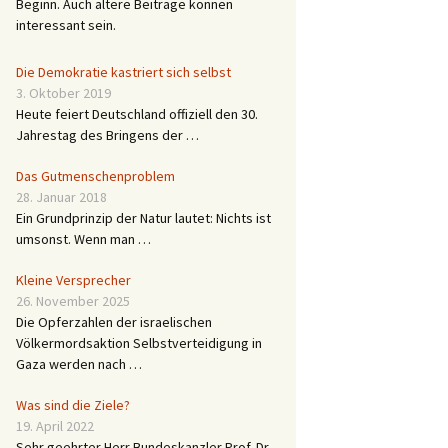
Beginn. Auch ältere Beiträge können
interessant sein.
Die Demokratie kastriert sich selbst
3. Oktober 2019
Heute feiert Deutschland offiziell den 30.
Jahrestag des Bringens der …
Das Gutmenschenproblem
28. Januar 2018
Ein Grundprinzip der Natur lautet: Nichts ist
umsonst. Wenn man …
Kleine Versprecher
26. November 2025
Die Opferzahlen der israelischen
Völkermordsaktion Selbstverteidigung in
Gaza werden nach …
Was sind die Ziele?
19. April 2022
Sehr geehrter Herr Bundeskanzler Prof. Dr.