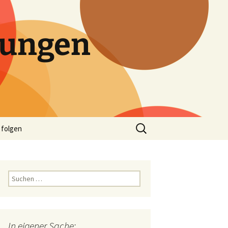
tungen
Suchen
 folgen
nach:
Suchen
nach:
In eigener Sache: