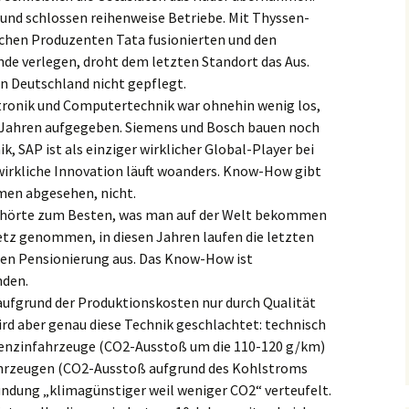
und schlossen reihenweise Betriebe. Mit Thyssen-
schen Produzenten Tata fusionierten und den
ande verlegen, droht dem letzten Standort das Aus.
n Deutschland nicht gepflegt.
tronik und Computertechnik war ohnehin wenig los,
0 Jahren aufgegeben. Siemens und Bosch bauen noch
k, SAP ist als einziger wirklicher Global-Player bei
 wirkliche Innovation läuft woanders. Know-How gibt
men abgesehen, nicht.
ehörte zum Besten, was man auf der Welt bekommen
tz genommen, in diesen Jahren laufen die letzten
gen Pensionierung aus. Das Know-How ist
nden.
ufgrund der Produktionskosten nur durch Qualität
rd aber genau diese Technik geschlachtet: technisch
Benzinfahrzeuge (CO2-Ausstoß um die 110-120 g/km)
hrzeugen (CO2-Ausstoß aufgrund des Kohlstroms
ndung „klimagünstiger weil weniger CO2“ verteufelt.