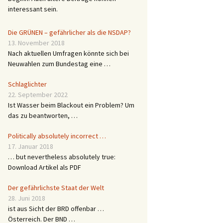
interessant sein.
Die GRÜNEN – gefährlicher als die NSDAP?
13. November 2018
Nach aktuellen Umfragen könnte sich bei
Neuwahlen zum Bundestag eine …
Schlaglichter
22. September 2022
Ist Wasser beim Blackout ein Problem? Um
das zu beantworten, …
Politically absolutely incorrect …
17. Januar 2018
… but nevertheless absolutely true:
Download Artikel als PDF
Der gefährlichste Staat der Welt
28. Juni 2018
ist aus Sicht der BRD offenbar …
Österreich. Der BND …