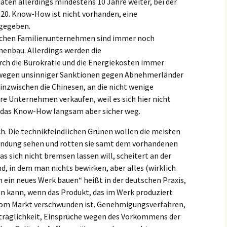
iaten allerdings mindestens 10 Jahre weiter, bei der
20. Know-How ist nicht vorhanden, eine
fgegeben.
schen Familienunternehmen sind immer noch
nenbau. Allerdings werden die
ch die Bürokratie und die Energiekosten immer
 wegen unsinniger Sanktionen gegen Abnehmerländer
 inzwischen die Chinesen, an die nicht wenige
re Unternehmen verkaufen, weil es sich hier nicht
t das Know-How langsam aber sicher weg.
h. Die technikfeindlichen Grünen wollen die meisten
endung sehen und rotten sie samt dem vorhandenen
 sich nicht bremsen lassen will, scheitert an der
nd, in dem man nichts bewirken, aber alles (wirklich
en ein neues Werk bauen“ heißt in der deutschen Praxis,
 kann, wenn das Produkt, das im Werk produziert
 vom Markt verschwunden ist. Genehmigungsverfahren,
träglichkeit, Einsprüche wegen des Vorkommens der