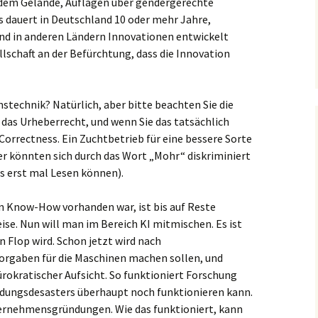
dem Gelände, Auflagen über gendergerechte
s dauert in Deutschland 10 oder mehr Jahre,
d in anderen Ländern Innovationen entwickelt
llschaft an der Befürchtung, dass die Innovation
stechnik? Natürlich, aber bitte beachten Sie die
as Urheberrecht, und wenn Sie das tatsächlich
 Correctness. Ein Zuchtbetrieb für eine bessere Sorte
r könnten sich durch das Wort „Mohr“ diskriminiert
gs erst mal Lesen können).
an Know-How vorhanden war, ist bis auf Reste
ise. Nun will man im Bereich KI mitmischen. Es ist
n Flop wird. Schon jetzt wird nach
orgaben für die Maschinen machen sollen, und
bürokratischer Aufsicht. So funktioniert Forschung
ildungsdesasters überhaupt noch funktionieren kann.
ernehmensgründungen. Wie das funktioniert, kann