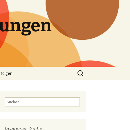
tungen
Suchen
 folgen
nach:
Suchen
nach:
In eigener Sache: