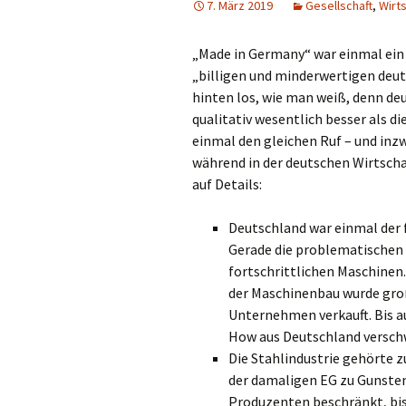
7. März 2019
Gesellschaft
,
Wirts
„Made in Germany“ war einmal ein 
„billigen und minderwertigen deu
hinten los,
wie man weiß, denn deu
qualitativ wesentlich besser als d
einmal den gleichen Ruf – und inz
während in der deutschen Wirtschaf
auf Details:
Deutschland war einmal der 
Gerade die problematischen
fortschrittlichen Maschinen. 
der Maschinenbau wurde groß
Unternehmen verkauft. Bis a
How aus Deutschland versc
Die Stahlindustrie gehörte 
der damaligen EG zu Gunsten
Produzenten beschränkt, bis