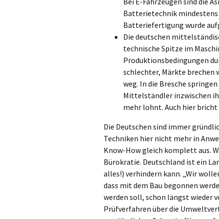
Bei E-Fahrzeugen sind die As
Batterietechnik mindestens 
Batteriefertigung wurde au
Die deutschen mittelständi
technische Spitze im Maschi
Produktionsbedingungen dur
schlechter, Märkte brechen
weg. In die Bresche springen
Mittelständler inzwischen ih
mehr lohnt. Auch hier brich
Die Deutschen sind immer gründlic
Techniken hier nicht mehr in Anw
Know-How gleich komplett aus. Was
Bürokratie. Deutschland ist ein La
alles!) verhindern kann. „Wir woll
dass mit dem Bau begonnen werden
werden soll, schon längst wieder
Prüfverfahren über die Umweltver