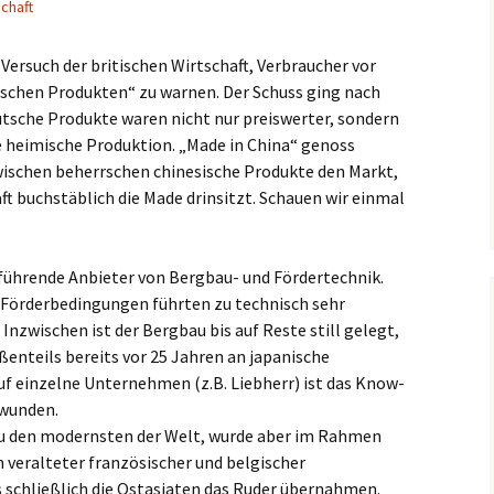
chaft
Versuch der britischen Wirtschaft, Verbraucher vor
tschen Produkten“ zu warnen. Der Schuss ging nach
tsche Produkte waren nicht nur preiswerter, sondern
ie heimische Produktion. „Made in China“ genoss
wischen beherrschen chinesische Produkte den Markt,
t buchstäblich die Made drinsitzt. Schauen wir einmal
führende Anbieter von Bergbau- und Fördertechnik.
 Förderbedingungen führten zu technisch sehr
Inzwischen ist der Bergbau bis auf Reste still gelegt,
enteils bereits vor 25 Jahren an japanische
uf einzelne Unternehmen (z.B. Liebherr) ist das Know-
hwunden.
zu den modernsten der Welt, wurde aber im Rahmen
 veralteter französischer und belgischer
 schließlich die Ostasiaten das Ruder übernahmen.