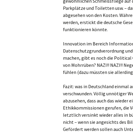
gewöhnlichen Schmeissfliege auf 
Parkplätze und Toiletten usw. – da
abgesehen von den Kosten. Währen
werden, erstickt die deutsche Gese
funktionieren könnte.
Innovation im Bereich Information
Datenschutzgrundverordnung und d
machen, gibt es noch die Political
von Mohrrüben? NAZI!! NAZI!! Nege
fühlen (dazu müssten sie allerdin
Fazit: was in Deutschland einmal 
verschwunden. Völlig unnötiger We
abzusehen, dass auch das wieder ei
Ethikkommissionen gerufen, die V
letztlich versinkt wieder alles in 
nicht – wenn sie angesichts des B
Gefördert werden sollen auch Unt