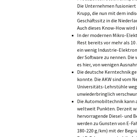
Die Unternehmen fusioniert 
Krupp, die nun mit dem indi
Geschäftssitz in die Niederl
Auch dieses Know-How wird i
In der modernen Mikro-Elek
Rest bereits vor mehr als 1
ein wenig Industrie-Elektroni
der Software zu nennen. Die
es hier, von wenigen Ausnah
Die deutsche Kerntechnik g
konnte. Die AKW sind vom Ne
Universitäts-Lehrstühle we
unwiederbringlich verschwu
Die Automobiltechnik kann a
weltweit Punkten. Derzeit wi
hervorragende Diesel- und 
werden zu Gunsten von E-Fa
180-220 g/km) mit der Begrü