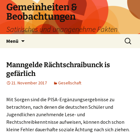
Zum
Gemeinheiten &
Inhalt
Beobachtungen
springen
Satirisches und unangenehme Fakten
Suchen
Menü
nach:
Manngelde Rächtschraibunck is
gefärlich
21. November 2017
Gesellschaft
Mit Sorgen sind die PISA-Ergänzungsergebnisse zu
betrachten, nach denen die deutschen Schüler und
Jugendlichen zunehmende Lese- und
Rechtschreibkenntnisse aufweisen, können doch schon
kleine Fehler dauerhafte soziale Ächtung nach sich ziehen.