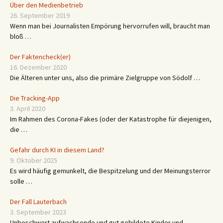
Über den Medienbetrieb
26. September 2019
Wenn man bei Journalisten Empörung hervorrufen will, braucht man
bloß …
Der Faktencheck(er)
16. Dezember 2020
Die Älteren unter uns, also die primäre Zielgruppe von Södolf …
Die Tracking-App
3. April 2020
Im Rahmen des Corona-Fakes (oder der Katastrophe für diejenigen,
die …
Gefahr durch KI in diesem Land?
9. Oktober 2025
Es wird häufig gemunkelt, die Bespitzelung und der Meinungsterror
solle …
Der Fall Lauterbach
3. September 2023
Unbeschwert aufwachsende und gut gebildete Kinder und