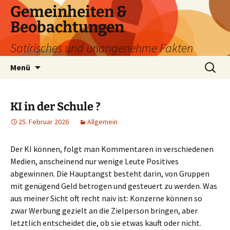
Zum
Gemeinheiten &
Inhalt
Beobachtungen
springen
Satirisches und unangenehme Fakten
Suchen
Menü
nach:
KI in der Schule ?
25. Februar 2026
Allgemein
Der KI können, folgt man Kommentaren in verschiedenen
Medien, anscheinend nur wenige Leute Positives
abgewinnen. Die Hauptangst besteht darin, von Gruppen
mit genügend Geld betrogen und gesteuert zu werden. Was
aus meiner Sicht oft recht naiv ist: Konzerne können so
zwar Werbung gezielt an die Zielperson bringen, aber
letztlich entscheidet die, ob sie etwas kauft oder nicht.