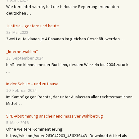
7. April 2017
Wie berichtet wurde, hat die türkische Regierung erneut den
deutschen …
Justizia – gestern und heute
23. Mai 2022
Zwei Leute klauen je 4 Bananen im gleichen Geschäft, werden …
„Internetwahlen“
13. September 2024
heißt ein kleines meiner Büchlein, dessen Wurzeln bis 2004 zurück
…
In der Schule – und zu Hause
10. Februar 2024
Im Kampf gegen Rechts, der unter Auslassen aller rechtsstaatlichen
Mittel …
SPD-Abstimmung anscheinend massiver Wahlbetrug
5. März 2018
Ohne weitere Kommentierung:
https://vk.com/video263042203_456239443 Download Artikel als