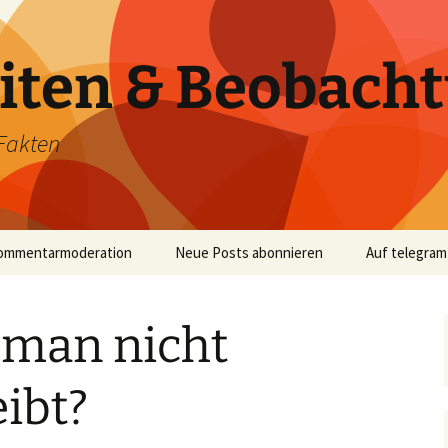
iten & Beobach
Fakten
ommentarmoderation
Neue Posts abonnieren
Auf telegram
man nicht
ibt?