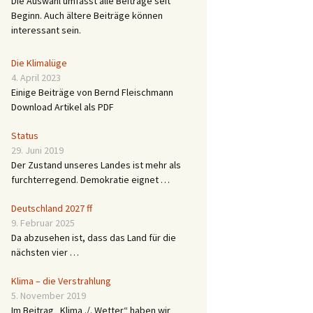
Die Auswahl umfasst alle Beiträge seit
Beginn. Auch ältere Beiträge können
interessant sein.
Die Klimalüge
4. April 2023
Einige Beiträge von Bernd Fleischmann
Download Artikel als PDF
Status
29. Juni 2019
Der Zustand unseres Landes ist mehr als
furchterregend. Demokratie eignet …
Deutschland 2027 ff
9. Februar 2025
Da abzusehen ist, dass das Land für die
nächsten vier …
Klima – die Verstrahlung
5. November 2019
Im Beitrag „Klima ./. Wetter“ haben wir