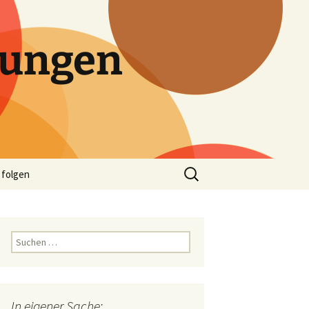
tungen
Suchen
 folgen
nach:
Suchen
nach:
In eigener Sache: