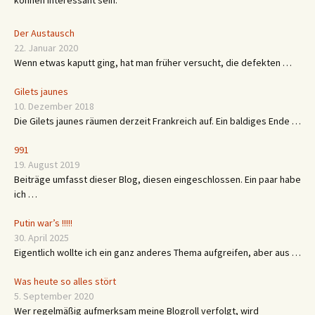
können interessant sein.
Der Austausch
22. Januar 2020
Wenn etwas kaputt ging, hat man früher versucht, die defekten …
Gilets jaunes
10. Dezember 2018
Die Gilets jaunes räumen derzeit Frankreich auf. Ein baldiges Ende …
991
19. August 2019
Beiträge umfasst dieser Blog, diesen eingeschlossen. Ein paar habe
ich …
Putin war’s !!!!!
30. April 2025
Eigentlich wollte ich ein ganz anderes Thema aufgreifen, aber aus …
Was heute so alles stört
5. September 2020
Wer regelmäßig aufmerksam meine Blogroll verfolgt, wird