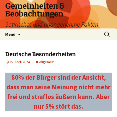
Zum
Gemeinheiten &
Inhalt
Beobachtungen
springen
Satirisches und unangenehme Fakten
Suchen
Menü
nach:
Deutsche Besonderheiten
25. April 2024
Allgemein
80% der Bürger sind der Ansicht,
dass man seine Meinung nicht mehr
frei und straflos äußern kann. Aber
nur 5% stört das.