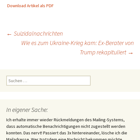
Download Artikel als PDF
Beitragsnavigation
←
Suizidalnachrichten
Wie es zum Ukraine-Krieg kam: Ex-Berater von
Trump rekapituliert
→
Suchen
nach:
In eigener Sache:
Ich erhalte immer wieder Rückmeldungen des Mailing-Systems,
dass automatische Benachrichtigungen nicht zugestellt werden
konnten. Das nervt! Passiert das 3x hintereinander, lösche ich die
Mailadresse. Wer trotzdem eine Nachricht bekommen möchte,