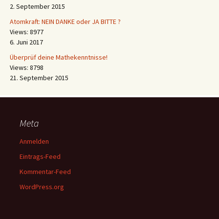
2. September 2015
Atomkraft: NEIN DANKE oder JA BITTE ?
Views: 8977
6. Juni 2017
Überprüf deine Mathekenntnisse!
Views: 8798
21. September 2015
Meta
Anmelden
Eintrags-Feed
Kommentar-Feed
WordPress.org