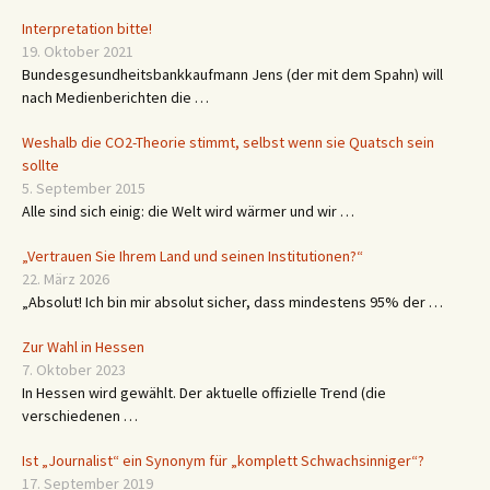
Interpretation bitte!
19. Oktober 2021
Bundesgesundheitsbankkaufmann Jens (der mit dem Spahn) will
nach Medienberichten die …
Weshalb die CO2-Theorie stimmt, selbst wenn sie Quatsch sein
sollte
5. September 2015
Alle sind sich einig: die Welt wird wärmer und wir …
„Vertrauen Sie Ihrem Land und seinen Institutionen?“
22. März 2026
„Absolut! Ich bin mir absolut sicher, dass mindestens 95% der …
Zur Wahl in Hessen
7. Oktober 2023
In Hessen wird gewählt. Der aktuelle offizielle Trend (die
verschiedenen …
Ist „Journalist“ ein Synonym für „komplett Schwachsinniger“?
17. September 2019