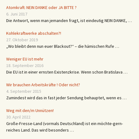
Atomkraft: NEIN DANKE oder JA BITTE ?
6. Juni 2017
Die Antwort, wenn man jemanden fragt, ist eindeutig NEIN DANKE, …
Kohlekraftwerke abschalten?!
27. Oktober 2019
„Wo bleibt denn nun euer Blackout?“ – die hämischen Rufe …
Weniger EU ist mehr
18. September 2016
Die EU ist in einer ernsten Existenzkrise. Wenn schon Bratislava …
Wir brauchen Arbeitskräfte ! Oder nicht?
4. September 2015
Zumindest wird das in fast jeder Sendung behauptet, wenn es …
Weg mit den/m Unnützen!
30. April 2022
Große-Fresse-Land (vormals Deutschland) ist ein möchte-gern-
reiches Land. Das wird besonders …