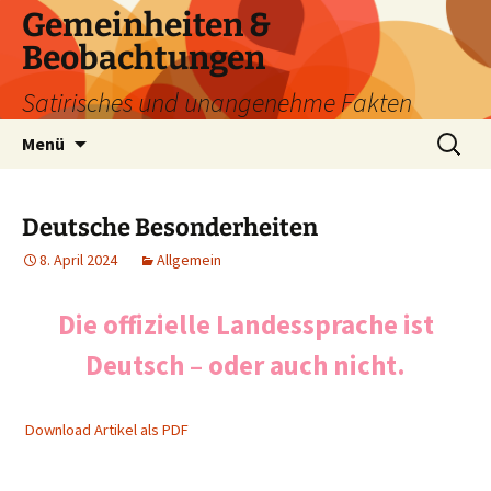
Zum
Gemeinheiten &
Inhalt
Beobachtungen
springen
Satirisches und unangenehme Fakten
Suchen
Menü
nach:
Deutsche Besonderheiten
8. April 2024
Allgemein
Die offizielle Landessprache ist
Deutsch – oder auch nicht.
Download Artikel als PDF