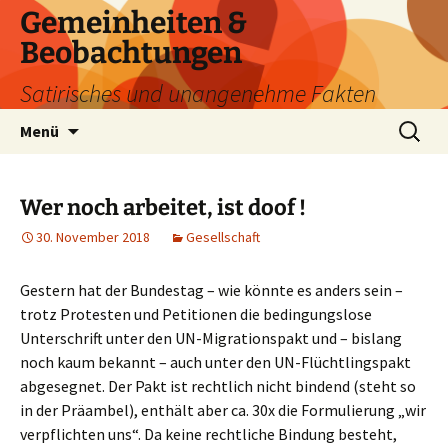
Zum
Gemeinheiten &
Inhalt
Beobachtungen
springen
Satirisches und unangenehme Fakten
Suchen
Menü
nach:
Wer noch arbeitet, ist doof !
30. November 2018
Gesellschaft
Gestern hat der Bundestag – wie könnte es anders sein –
trotz Protesten und Petitionen die bedingungslose
Unterschrift unter den UN-Migrationspakt und
– bislang
noch kaum bekannt – auch unter den UN-Flüchtlingspakt
abgesegnet. Der Pakt ist rechtlich nicht bindend (steht so
in der Präambel), enthält aber ca. 30x die Formulierung „wir
verpflichten uns“. Da keine rechtliche Bindung besteht,