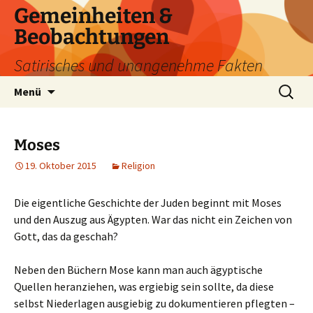
Zum
Gemeinheiten &
Inhalt
Beobachtungen
springen
Satirisches und unangenehme Fakten
Suchen
Menü
nach:
Moses
19. Oktober 2015
Religion
Die eigentliche Geschichte der Juden beginnt mit Moses
und den Auszug aus Ägypten. War das nicht ein Zeichen von
Gott, das da geschah?
Neben den Büchern Mose kann man auch ägyptische
Quellen heranziehen, was ergiebig sein sollte, da diese
selbst Niederlagen ausgiebig zu dokumentieren pflegten –