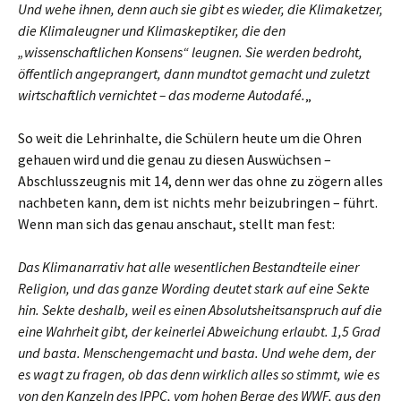
Und wehe ihnen, denn auch sie gibt es wieder, die Klimaketzer,
die Klimaleugner und Klimaskeptiker, die den
„wissenschaftlichen Konsens“ leugnen. Sie werden bedroht,
öffentlich angeprangert, dann mundtot gemacht und zuletzt
wirtschaftlich vernichtet – das moderne Autodafé.
„
So weit die Lehrinhalte, die Schülern heute um die Ohren
gehauen wird und die genau zu diesen Auswüchsen –
Abschlusszeugnis mit 14, denn wer das ohne zu zögern alles
nachbeten kann, dem ist nichts mehr beizubringen – führt.
Wenn man sich das genau anschaut, stellt man fest:
Das Klimanarrativ hat alle wesentlichen Bestandteile einer
Religion, und das ganze Wording deutet stark auf eine Sekte
hin. Sekte deshalb, weil es einen Absolutsheitsanspruch auf die
eine Wahrheit gibt, der keinerlei Abweichung erlaubt. 1,5 Grad
und basta. Menschengemacht und basta. Und wehe dem, der
es wagt zu fragen, ob das denn wirklich alles so stimmt, wie es
von den Kanzeln des IPPC, vom hohen Berge des WWF, aus den