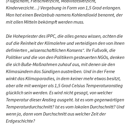
(Flugscham, Fleischverzicht, Mobilitätsverzicht,
Kinderverzicht…) Vergebung in Form von 1,5 Grad erlangen.
Man hat einen Beelzebub namens Kohlendioxid benannt, der
mit allen Mitteln bekämpft werden muss.
Die Hohepriester des IPPC, die alles genau wissen, achten die
auf die Reinheit der Klimalehre und verteidigen den von ihnen
definierten „wissenschaftlichen Konsens“. Ihr Fußvolk, die
Politiker und die von den Politikern gesteuerten NGOs, denken
die sich Buße-Maßnahmen zuhauf aus, mit denen sie den
Klimasündern das Sündigen austreiben. Und in der Ferne
winkt das Klimaparadies, in dem keiner mehr etwas besitzt,
aber alle mit weniger als 1,5 Grad Celsius Temperaturanstieg
glücklich sein werden. Es wird nicht gesagt, von welcher
Temperatur dieser Anstieg ausgeht. Ist es vom gegenwärtigen
Temperaturdurchschnitt? Ist es vom lokalen Durchschnitt? Und
wenn ja, dann vom Durchschnitt aus welcher Zeit der
Erdgeschichte?