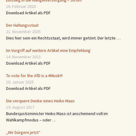
Einstieg in die Mangelversorgung – Strom
16. Februar 2020
Download Artikel als PDF
Der Haltungsstaat
21. November 2025
Dies hier sein ein Rechtsstaat, wird immer getönt. Der letzte …
Im Vorgriff auf weitere Artikel eine Empfehlung
14. November 2023
Download Artikel als PDF
To vote for the AfD is a #Musk!!!
10. Januar 2025
Download Artikel als PDF
Die verquere Denke eines Heiko Maas
19. August 2017
Bundesjustizminister Heiko Mass ist anscheinend voll im
Wahlkampfmodus – oder …
„Wir bürgern jetzt“