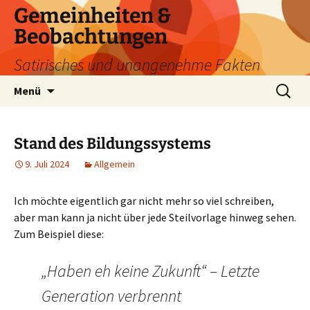
Zum
Gemeinheiten &
Inhalt
Beobachtungen
springen
Satirisches und unangenehme Fakten
Suchen
Menü
nach:
Stand des Bildungssystems
9. Juli 2024
Allgemein
Ich möchte eigentlich gar nicht mehr so viel schreiben,
aber man kann ja nicht über jede Steilvorlage hinweg sehen.
Zum Beispiel diese:
„Haben eh keine Zukunft“ – Letzte
Generation verbrennt