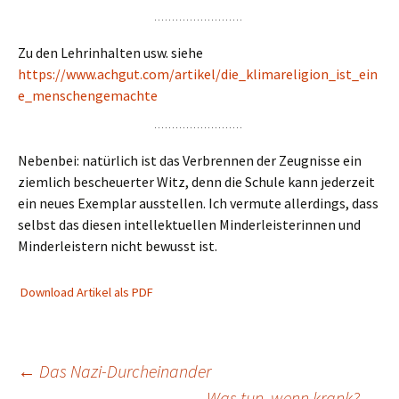
Zu den Lehrinhalten usw. siehe
https://www.achgut.com/artikel/die_klimareligion_ist_ein
e_menschengemachte
Nebenbei: natürlich ist das Verbrennen der Zeugnisse ein
ziemlich bescheuerter Witz, denn die Schule kann jederzeit
ein neues Exemplar ausstellen. Ich vermute allerdings, dass
selbst das diesen intellektuellen Minderleisterinnen und
Minderleistern nicht bewusst ist.
Download Artikel als PDF
Beitragsnavigation
←
Das Nazi-Durcheinander
Was tun, wenn krank?
→