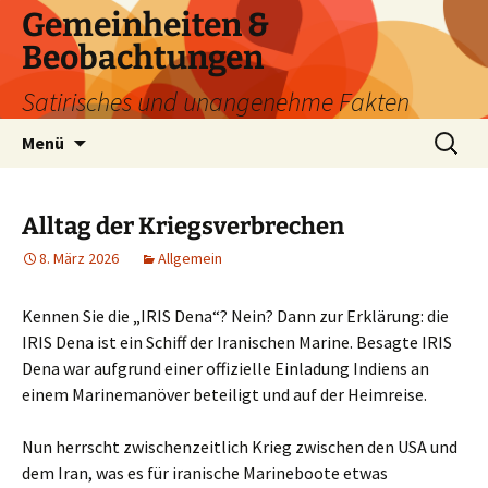
Zum
Gemeinheiten &
Inhalt
Beobachtungen
springen
Satirisches und unangenehme Fakten
Suchen
Menü
nach:
Alltag der Kriegsverbrechen
8. März 2026
Allgemein
Kennen Sie die „IRIS Dena“? Nein? Dann zur Erklärung: die
IRIS Dena ist ein Schiff der Iranischen Marine. Besagte IRIS
Dena war aufgrund einer offizielle Einladung Indiens an
einem Marinemanöver beteiligt und auf der Heimreise.
Nun herrscht zwischenzeitlich Krieg zwischen den USA und
dem Iran, was es für iranische Marineboote etwas