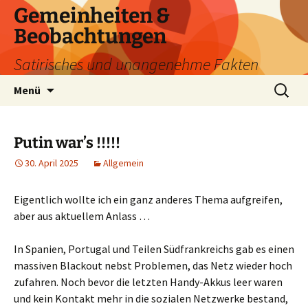
Zum
Gemeinheiten &
Inhalt
Beobachtungen
springen
Satirisches und unangenehme Fakten
Suchen
Menü
nach:
Putin war’s !!!!!
30. April 2025
Allgemein
Eigentlich wollte ich ein ganz anderes Thema aufgreifen,
aber aus aktuellem Anlass …
In Spanien, Portugal und Teilen Südfrankreichs gab es einen
massiven Blackout nebst Problemen, das Netz wieder hoch
zufahren. Noch bevor die letzten Handy-Akkus leer waren
und kein Kontakt mehr in die sozialen Netzwerke bestand,