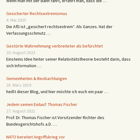
Wenn man mit der Bahn fährt, erfährt man, dass die …
Gesicherter Rechtsextremismus
4. Mai 2025
Die AfD ist „gesichert rechtsextrem“. Als Ganzes. Hat der
Verfassungsschmutz …
Gestörte Wahrnehmung verbreiteter als befürchtet
20. August 2023
Einsteins Idee hinter seiner Relativitätstheorie besteht darin, dass
sich Information …
Gemeinheiten & Beobachtungen
28. März 2019
heißt dieser Blog, und hier möchte ich euch ein paar …
Jedem seinen Einlauf: Thomas Fischer
27. August 2021
Prof. Dr. Thomas Fischer ist Vorsitzender Richter des
Bundesgerichtshofs a.D. …
NATO bereitet Angriffskrieg vor