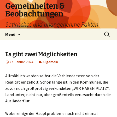
Zum
Gemeinheiten &
Inhalt
Beobachtungen
springen
Satirisches und unangenehme Fakten
Suchen
Menü
nach:
Es gibt zwei Möglichkeiten
27. Januar 2024
Allgemein
Allmählich werden selbst die Verblendetsten von der
Realität eingeholt. Schon lange ist in den Kommunen, die
zuvor noch großprotzig verkündeten „WIR HABEN PLATZ“,
Land unter, nicht nur, aber großenteils verursacht durch die
Ausländerflut.
Wobei einige der Hauptprobleme noch nicht einmal