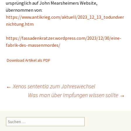
ursprünglich auf John Mearsheimers Website,
übernommen von:
https://www.antikrieg.com/aktuell/2023_12_13_todundver
nichtung.htm
https://fassadenkratzer.wordpress.com/2023/12/30/eine-
fabrik-des-massenmordes/
Download Artikel als PDF
Beitragsnavigation
←
Xenos sententia zum Jahreswechsel
Was man über Impfungen wissen sollte
→
Suchen
nach: