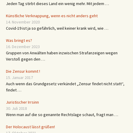
Jeden Tag stirbt dieses Land ein wenig mehr. Mit jedem …
Künstliche Verknappung, wenn es nicht anders geht
14. November 2020
Covid-19 ist ja so gefährlich, weil keiner krank wird, wie …
Was bringt es?
16. Dezember 2023
Gruppen von Anwälten haben inzwischen Strafanzeigen wegen
Verstoß gegen den …
Die Zensur kommt !
15. Januar 2017
Auch wenn das Grundgesetz verkündet „Zensur findet nicht statt“,
findet …
Juristischer Irrsinn
30. Juli 2018
Wenn man auf die so genannte Rechtslage schaut, fragt man …
Der Holocaust lässt grüßen!
17. Oktober 2021