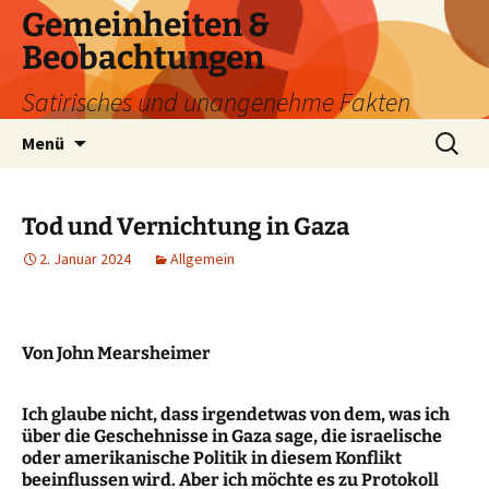
Zum
Gemeinheiten &
Inhalt
Beobachtungen
springen
Satirisches und unangenehme Fakten
Suchen
Menü
nach:
Tod und Vernichtung in Gaza
2. Januar 2024
Allgemein
Von John Mearsheimer
Ich glaube nicht, dass irgendetwas von dem, was ich
über die Geschehnisse in Gaza sage, die israelische
oder amerikanische Politik in diesem Konflikt
beeinflussen wird. Aber ich möchte es zu Protokoll