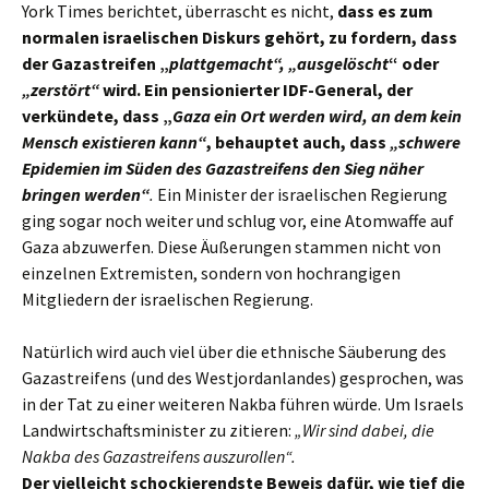
York Times berichtet, überrascht es nicht,
dass es zum
normalen israelischen Diskurs gehört, zu fordern, dass
der Gazastreifen „
plattgemacht“,
„ausgelöscht
“ oder
„zerstört“
wird.
Ein pensionierter IDF-General, der
verkündete, dass „
Gaza ein Ort werden wird, an dem kein
Mensch existieren kann“
, behauptet auch, dass
„schwere
Epidemien im Süden des Gazastreifens den Sieg näher
bringen werden“
.
Ein Minister der israelischen Regierung
ging sogar noch weiter und schlug vor, eine Atomwaffe auf
Gaza abzuwerfen. Diese Äußerungen stammen nicht von
einzelnen Extremisten, sondern von hochrangigen
Mitgliedern der israelischen Regierung.
Natürlich wird auch viel über die ethnische Säuberung des
Gazastreifens (und des Westjordanlandes) gesprochen, was
in der Tat zu einer weiteren Nakba führen würde. Um Israels
Landwirtschaftsminister zu zitieren:
„Wir sind dabei, die
Nakba des Gazastreifens auszurollen“.
Der vielleicht schockierendste Beweis dafür, wie tief die