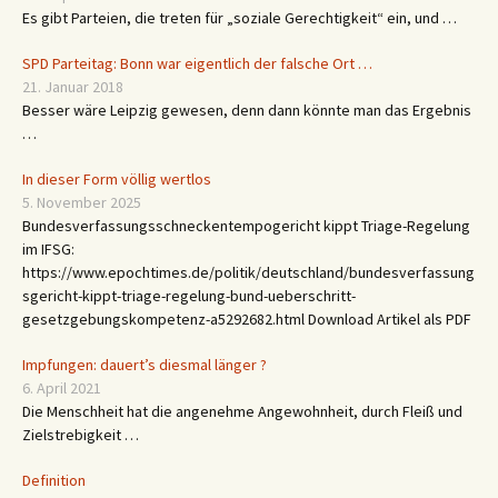
Es gibt Parteien, die treten für „soziale Gerechtigkeit“ ein, und …
SPD Parteitag: Bonn war eigentlich der falsche Ort …
21. Januar 2018
Besser wäre Leipzig gewesen, denn dann könnte man das Ergebnis
…
In dieser Form völlig wertlos
5. November 2025
Bundesverfassungsschneckentempogericht kippt Triage-Regelung
im IFSG:
https://www.epochtimes.de/politik/deutschland/bundesverfassung
sgericht-kippt-triage-regelung-bund-ueberschritt-
gesetzgebungskompetenz-a5292682.html Download Artikel als PDF
Impfungen: dauert’s diesmal länger ?
6. April 2021
Die Menschheit hat die angenehme Angewohnheit, durch Fleiß und
Zielstrebigkeit …
Definition