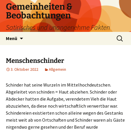
Zum
Gemeinheiten &
Inhalt
Beobachtungen
springen
Satirisches und unangenehme Fakten
Suchen
Menü
nach:
Menschenschinder
3. Oktober 2022
Allgemein
Schinder hat seine Wurzeln im Mittelhochdeutschen.
Abgeleitet von schinden = Haut abziehen. Schinder oder
Abdecker hatten die Aufgabe, verendetem Vieh die Haut
abzuziehen, da diese noch wirtschaftlich verwertbar war.
Schindereien existierten schon alleine wegen des Gestanks
meist weit ab von Ortschaften und Schinder waren als Gäste
nirgendwo gerne gesehen und der Beruf wurde