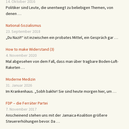
14. Oktober 2016
Politiker sind Leute, die unentwegt zu beliebigen Themen, von
denen …
National-Sozialismus
23. September 2018
„Du Nazi!!“ ist inzwischen ein probates Mittel, ein Gespräch gar …
How to make Widerstand (3)
4. November 2020
Mal abgesehen von dem Fall, dass man über tragbare Boden-Luft-
Raketen …
Moderne Medizin
31. Januar 2026
Im Krankenhaus. „Sobh bakhir! Sie sind heute morgen hier, um …
FDP – die Ferräter Partei
7. November 2017
Anscheinend stehen uns mit der Jamaica-Koalition größere
Steuererhöhungen bevor. Da …