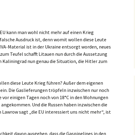
r EU kann man wohl nicht mehr auf einen Krieg
falsche Ausdruck ist, denn womit wollen diese Leute
NVA-Material ist in der Ukraine entsorgt worden, neues
 zum Teufel schafft Litauen nun durch die Aussetzung
 Kaliningrad nun genau die Situation, die Hitler zum
llen diese Leute Krieg führen? Außer dem eigenen
 ein. Die Gaslieferungen tröpfeln inzwischen nur noch
 die vor einigen Tagen noch von 18°C in den Wohnungen
°C angekommen. Und die Russen haben inzwischen die
 Lawrow sagt „die EU interessiert uns nicht mehr“, ist
chkeit davon ausgehen, dass die Gaspipelines in den