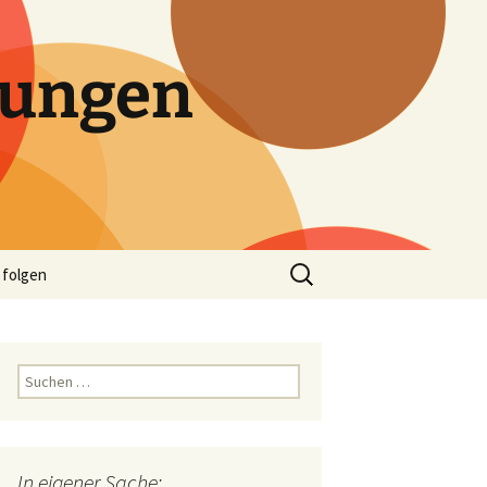
tungen
Suchen
 folgen
nach:
Suchen
nach:
In eigener Sache: