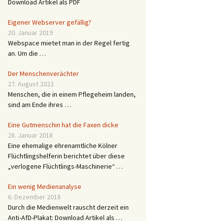
Download Artikel als PDF
Eigener Webserver gefällig?
20. Januar 2019
Webspace mietet man in der Regel fertig
an. Um die …
Der Menschenverächter
27. August 2022
Menschen, die in einem Pflegeheim landen,
sind am Ende ihres …
Eine Gutmenschin hat die Faxen dicke
28. Januar 2018
Eine ehemalige ehrenamtliche Kölner
Flüchtlingshelferin berichtet über diese
„verlogene Flüchtlings-Maschinerie“ …
Ein wenig Medienanalyse
6. Dezember 2018
Durch die Medienwelt rauscht derzeit ein
Anti-AfD-Plakat: Download Artikel als …