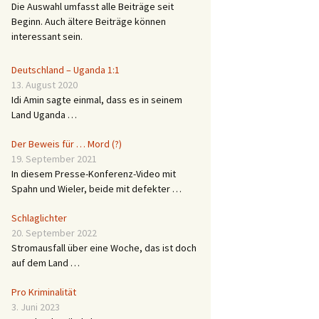
Die Auswahl umfasst alle Beiträge seit
Beginn. Auch ältere Beiträge können
interessant sein.
Deutschland – Uganda 1:1
13. August 2020
Idi Amin sagte einmal, dass es in seinem
Land Uganda …
Der Beweis für … Mord (?)
19. September 2021
In diesem Presse-Konferenz-Video mit
Spahn und Wieler, beide mit defekter …
Schlaglichter
20. September 2022
Stromausfall über eine Woche, das ist doch
auf dem Land …
Pro Kriminalität
3. Juni 2023