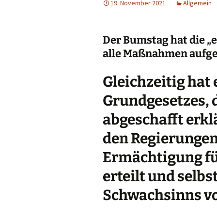
19. November 2021
Allgemein
Der Bumstag hat die „
alle Maßnahmen aufg
Gleichzeitig hat 
Grundgesetzes, d
abgeschafft erklä
den Regierungen
Ermächtigung f
erteilt und selb
Schwachsinns vo