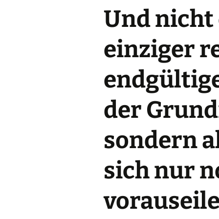
Und nicht 
einziger r
endgültig
der Grund
sondern a
sich nur n
vorauseil