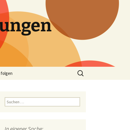
tungen
Suchen
 folgen
nach:
Suchen
nach:
In eigener Sache: