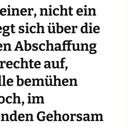
einer, nicht ein
egt sich über die
en Abschaffung
rechte auf,
lle bemühen
och, im
enden Gehorsam