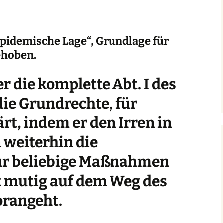
epidemische Lage“, Grundlage für
ehoben.
er die komplette Abt. I des
ie Grundrechte, für
rt, indem er den Irren in
 weiterhin die
ür beliebige Maßnahmen
st mutig auf dem Weg des
rangeht.