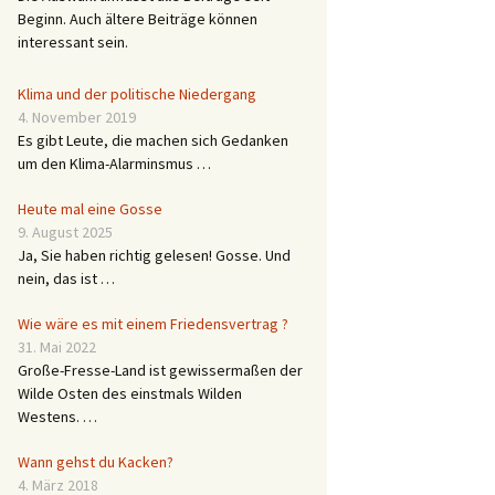
Beginn. Auch ältere Beiträge können
interessant sein.
Klima und der politische Niedergang
4. November 2019
Es gibt Leute, die machen sich Gedanken
um den Klima-Alarminsmus …
Heute mal eine Gosse
9. August 2025
Ja, Sie haben richtig gelesen! Gosse. Und
nein, das ist …
Wie wäre es mit einem Friedensvertrag ?
31. Mai 2022
Große-Fresse-Land ist gewissermaßen der
Wilde Osten des einstmals Wilden
Westens. …
Wann gehst du Kacken?
4. März 2018